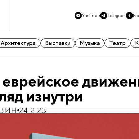
YouTube
Telegram
Fa
Архитектура
Выставки
Музыка
Театр
К
 еврейское движени
ляд изнутри
ЕВИН
24.2.23