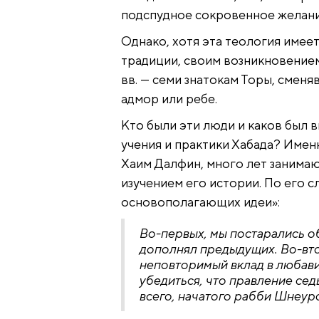
подспудное сокровенное желани
Однако, хотя эта теология имее
традиции, своим возникновением
вв. — семи знатокам Торы, сменя
адмор или ребе.
Кто были эти люди и каков был 
учения и практики Хабада? Имен
Хаим Далфин, много лет занима
изучением его истории. По его с
основополагающих идеи»:
Во-первых, мы постарались о
дополнял предыдущих. Во-втор
неповторимый вклад в любави
убедиться, что правление сед
всего, начатого рабби Шнеур