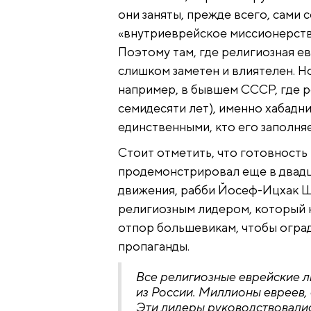
они заняты, прежде всего, сами 
«внутриеврейское миссионерств
Поэтому там, где религиозная ев
слишком заметен и влиятелен. Но
например, в бывшем СССР, где р
семидесяти лет), именно хабадн
единственными, кто его заполняе
Стоит отметить, что готовность 
продемонстрировал еще в двадц
движения, рабби Йосеф-Ицхак Ш
религиозным лидером, который н
отпор большевикам, чтобы огра
пропаганды.
Все религиозные еврейские л
из России. Миллионы евреев, 
Эти лидеры руководствовалис