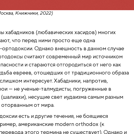
Москва, Книжники, 2022)
ы хабадников (любавических хасидов) многих
тают, что перед ними просто еще одна
-ортодоксии. Однако внешность в данном случае
ортодоксы считают современный мир источником
опасности и стараются отгородиться от него как
удьба евреев, отошедших от традиционного образа
е слишком интересует. Хабадники, напротив,
рои — не ученые-талмудисты, погруженные в
 (шалиахи), несущие свет иудаизма самым разным
 оторванным от мира.
доксии есть и другие течения, не боящиеся
ример, американские modern orthodox (к
еревода этого термина не существует). Однако и