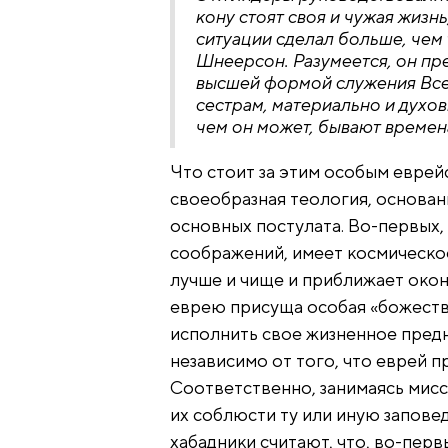
кону стоят своя и чужая жизнь
ситуации сделал больше, чем
Шнеерсон. Разумеется, он пре
высшей формой служения Все
сестрам, материально и духов
чем он может, бывают времен
Что стоит за этим особым еврей
своеобразная теология, основанн
основных постулата. Во-первых,
соображений, имеет космическое
лучше и чище и приближает окон
еврею присуща особая «божестве
исполнить свое жизненное предн
независимо от того, что еврей п
Соответственно, занимаясь мис
их соблюсти ту или иную заповед
хабадники считают, что, во-пер