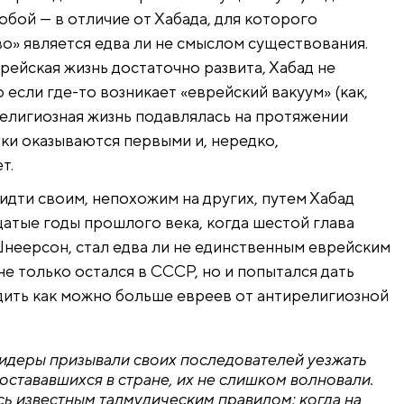
собой — в отличие от Хабада, для которого
о» является едва ли не смыслом существования.
рейская жизнь достаточно развита, Хабад не
 если где-то возникает «еврейский вакуум» (как,
елигиозная жизнь подавлялась на протяжении
ики оказываются первыми и, нередко,
т.
идти своим, непохожим на других, путем Хабад
атые годы прошлого века, когда шестой глава
неерсон, стал едва ли не единственным еврейским
е только остался в СССР, но и попытался дать
дить как можно больше евреев от антирелигиозной
идеры призывали своих последователей уезжать
остававшихся в стране, их не слишком волновали.
ь известным талмудическим правилом: когда на