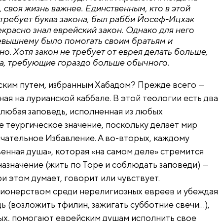
, своя жизнь важнее. Единственным, кто в этой
 требует буква закона, был рабби Йосеф-Ицхак
красно знал еврейский закон. Однако для него
вышнему было помогать своим братьям и
но. Хотя закон не требует от еврея делать больше,
а, требующие гораздо больше обычного.
ским путем, избранным Хабадом? Прежде всего —
ая на лурианской каббале. В этой теологии есть два
 любая заповедь, исполненная из любых
 теургическое значение, поскольку делает мир
чательное Избавление. А во-вторых, каждому
нная душа», которая «на самом деле» стремится
азначение (жить по Торе и соблюдать заповеди) —
ри этом думает, говорит или чувствует.
сионерством среди нерелигиозных евреев и убеждая
ь (возложить тфилин, зажигать субботние свечи…),
вых, помогают еврейским душам исполнить свое