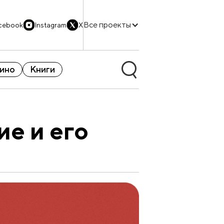
Все проекты
cebook
Instagram
X
ино
Книги
е и его