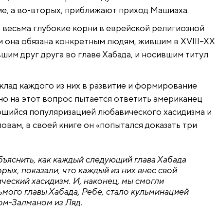
е, а во-вторых, приближают приход Машиаха.
т весьма глубокие корни в еврейской религиозной
 она обязана конкретным людям, жившим в XVIII–XX
вшим друг друга во главе Хабада, и носившим титул
вклад каждого из них в развитие и формирование
но на этот вопрос пытается ответить американец
ющийся популяризацией любавического хасидизма и
ловам, в своей книге он «попытался доказать три
бъяснить, как каждый следующий глава Хабада
ых, показали, что каждый из них внес свой
ческий хасидизм. И, наконец, мы смогли
ьмого главы Хабада, Ребе, стало кульминацией
ом-Залманом из Ляд.