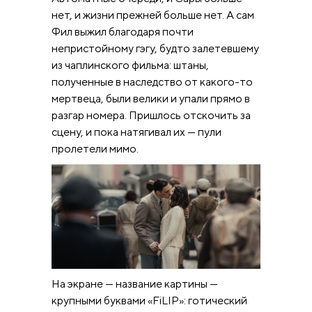
нет, и жизни прежней больше нет. А сам
Фил выжил благодаря почти
непристойному гэгу, будто залетевшему
из чаплинского фильма: штаны,
полученные в наследство от какого-то
мертвеца, были велики и упали прямо в
разгар номера. Пришлось отскочить за
сцену, и пока натягивал их — пули
пролетели мимо.
На экране — название картины —
крупными буквами «FiLIP»: готический