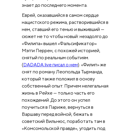
знает до последнего момента.
Еврей, оказавшийся в самом сердце
нацистского режима, растворившийся в
нем, ставший его тенью и выживший —
сюжет не то чтобы новый: незадолго до
«Филипа» вышел «Фальсификатор»
Мэгги Перрен, с похожей историей,
снятый по реальным событиям.
(
DADADA.live писал о нем
). «Филип» же
снят по роману Леопольда Тырманда,
который также положил в основу
собственный опыт. Причем нелегальная
жизнь в Рейхе — только часть его
похождений. До этого он успел
поучиться в Париже, вернуться в
Варшаву перед войной, бежать в
советский Вильнюс, поработать там в
«Комсомольской правде», угодить под