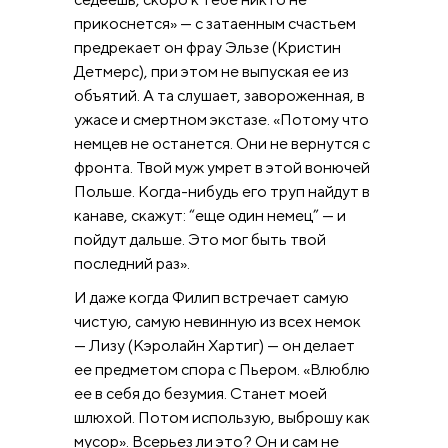
прикоснется» — с затаенным счастьем
предрекает он фрау Эльзе (Кристин
Детмерс), при этом не выпуская ее из
объятий. А та слушает, завороженная, в
ужасе и смертном экстазе. «Потому что
немцев не останется. Они не вернутся с
фронта. Твой муж умрет в этой вонючей
Польше. Когда-нибудь его труп найдут в
канаве, скажут: “еще один немец” — и
пойдут дальше. Это мог быть твой
последний раз».
И даже когда Филип встречает самую
чистую, самую невинную из всех немок
— Лизу (Кэролайн Хартиг) — он делает
ее предметом спора с Пьером. «Влюблю
ее в себя до безумия. Станет моей
шлюхой. Потом использую, выброшу как
мусор». Всерьез ли это? Он и сам не