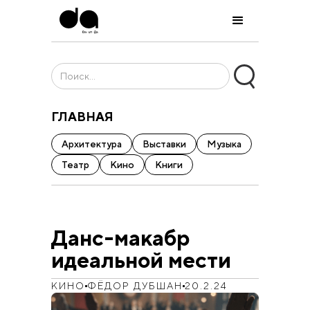
ГЛАВНАЯ
Архитектура
Выставки
Музыка
Театр
Кино
Книги
Данс-макабр
идеальной мести
КИНО
ФЁДОР ДУБШАН
20.2.24