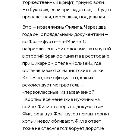
торжественный шрифт, триумф воли...
Но буква «i», если приглядеться, — будто
проваленная, просевшая, поддельная.
Это — новая жизнь Филипа. Через два
года он, с поддельными документами —
во Франкфурте-на-Майне. С
набриолиненными волосами, затянутый
в строгий фрак официанта в ресторане
при шикарном отеле «Колизей», где
останавливаются нацистские шишки.
Конечно, все официанты, как их
рекомендует метрдотель —
«первоклассные, из захваченной
Европы»: все немецкие мужчины на
войне. Филип теперь по документам —
Фил, француз. Французов немцы терпят,
хоть и недолюбливают. Фил в ответ
тоже не стесняется: ворует дорогие