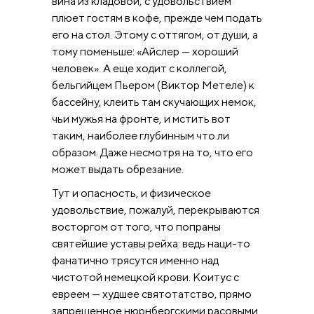
вина из кладовой, с удовольствием
плюет гостям в кофе, прежде чем подать
его на стол. Этому с оттягом, от души, а
тому поменьше: «Айслер — хороший
человек». А еще ходит с коллегой,
бельгийцем Пьером (Виктор Метеле) к
бассейну, клеить там скучающих немок,
чьи мужья на фронте, и мстить вот
таким, наиболее глубинным что ли
образом. Даже несмотря на то, что его
может выдать обрезание.
Тут и опасность, и физическое
удовольствие, пожалуй, перекрываются
восторгом от того, что попраны
святейшие уставы рейха: ведь наци-то
фанатично трясутся именно над
чистотой немецкой крови. Коитус с
евреем — худшее святотатство, прямо
запрещенное нюрнбергскими расовыми