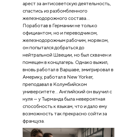
арест за антисоветскую деятельность,
спастись из разбомбленного
железнодорожного состава…
Поработав в Германии не только
официантом, но и переводчиком,
железнодорожным рабочим, моряком,
он попытался добраться до
нейтральной Швеции, но был схвачен и
помещен в концлагерь. Однако выжил,
вновь работал в Варшаве, эмигрировал в
Америку, работал в New Yorker,
преподавал в Колумбийском
университете… Английский он выучил с
нуля — у Тырманда была невероятная
способность к языкам, что и дало ему
возможность так прекрасно сойти за
француза.