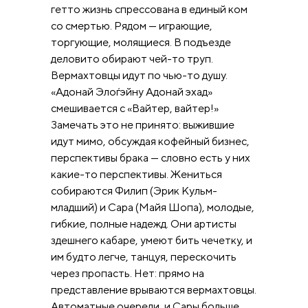
гетто жизнь спрессована в единый ком
со смертью. Рядом — играющие,
торгующие, молящиеся. В подъезде
деловито обирают чей-то труп.
Вермахтовцы идут по чью-то душу.
«Адонай Элоѓэйну Адонай эхад»
смешивается с «Вайтер, вайтер!»
Замечать это не принято: выжившие
идут мимо, обсуждая кофейный бизнес,
перспективы брака — словно есть у них
какие-то перспективы. Жениться
собираются Филип (Эрик Кульм-
младший) и Сара (Майя Шопа), молодые,
гибкие, полные надежд. Они артисты
здешнего кабаре, умеют бить чечетку, и
им будто легче, танцуя, перескочить
через пропасть. Нет: прямо на
представление врываются вермахтовцы.
Автоматные очереди, и Сары больше