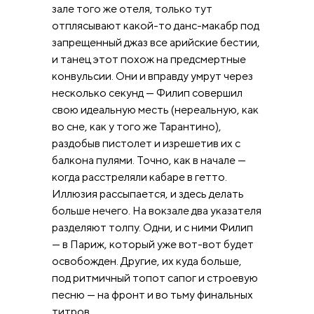
зале того же отеля, только тут
отплясывают какой-то данс-макабр под
запрещенный джаз все арийские бестии,
и танец этот похож на предсмертные
конвульсии. Они и вправду умрут через
несколько секунд — Филип совершил
свою идеальную месть (нереальную, как
во сне, как у того же Тарантино),
раздобыв пистолет и изрешетив их с
балкона пулями. Точно, как в начале —
когда расстреляли кабаре в гетто.
Иллюзия рассыпается, и здесь делать
больше нечего. На вокзале два указателя
разделяют толпу. Одни, и с ними Филип
— в Париж, который уже вот-вот будет
освобожден. Другие, их куда больше,
под ритмичный топот сапог и строевую
песню — на фронт и во тьму финальных
титров.