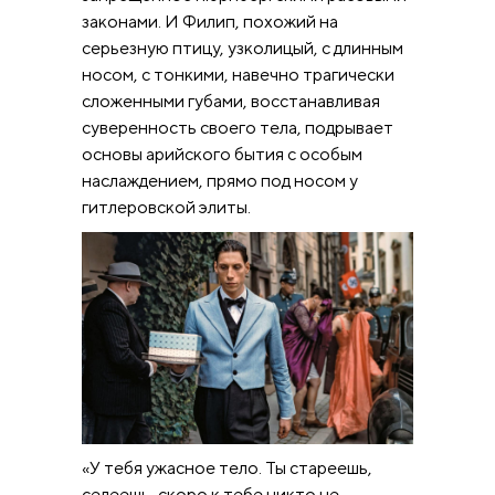
законами. И Филип, похожий на
серьезную птицу, узколицый, с длинным
носом, с тонкими, навечно трагически
сложенными губами, восстанавливая
суверенность своего тела, подрывает
основы арийского бытия с особым
наслаждением, прямо под носом у
гитлеровской элиты.
«У тебя ужасное тело. Ты стареешь,
седеешь, скоро к тебе никто не