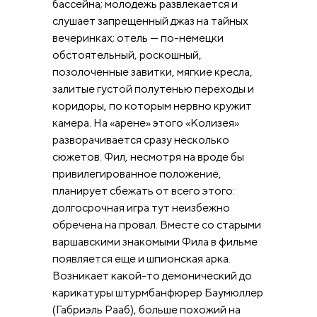
бассейна; молодежь развлекается и
слушает запрещенный джаз на тайных
вечеринках; отель — по-немецки
обстоятельный, роскошный,
позолоченные завитки, мягкие кресла,
залитые густой полутенью переходы и
коридоры, по которым нервно кружит
камера. На «арене» этого «Колизея»
разворачивается сразу несколько
сюжетов. Фил, несмотря на вроде бы
привилегированное положение,
планирует сбежать от всего этого:
долгосрочная игра тут неизбежно
обречена на провал. Вместе со старыми
варшавскими знакомыми Фила в фильме
появляется еще и шпионская арка.
Возникает какой-то демонический до
карикатуры штурмбанфюрер Баумюллер
(Габриэль Рааб), больше похожий на