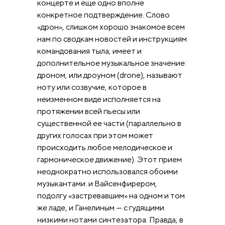
концерте и еще одно вполне
конкретное подтверждение. Слово
«дрон», слишком хорошо знакомое всем
нам по сводкам новостей и инструкциям
командования тыла, имеет и
дополнительное музыкальное значение:
дроном, или дроуном (drone), называют
ноту или созвучие, которое в
неизменном виде исполняется на
протяжении всей пьесы или
существенной ее части (параллельно в
других голосах при этом может
происходить любое мелодическое и
гармоническое движение). Этот прием
неоднократно использовался обоими
музыкантами: и Вайсенфирером,
подолгу «застревавшим» на одном и том
же ладе, и Ганелиным — с гудящими
низкими нотами синтезатора. Правда, в