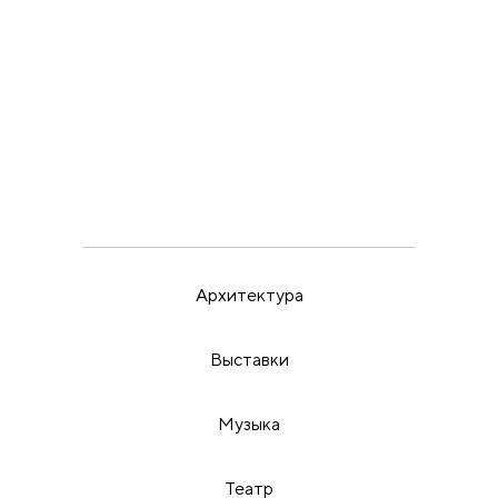
ВЫСТАВКИ
ИРИНА МАК
22.5.26
Пора бить в набат
Архитектура
Выставки
Музыка
Театр