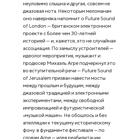
неуловимо слышна и другая, совсем не
джазовая нота. Некоторым меломанам
оно наверняка напомнит о Future Sound
of London — британском электронном
проекте с более чем 30-летней
историей — и, кажется, это не случайная
ассоциация. По замыслу устроителей —
идеолог мероприятия, музыкант и
продюсер Михаэль Агре подчеркнул это
во вступительной речи — Future Sound
of Jerusalem призван навести мосты
между прошлым и будущим, между
джазовой традицией и электронными
экспериментами, между свободной
импровизацией и футуристической
«музыкой машин». Не обошлось и без
апелляции к текущему историческому
фону: в фундаменте фестиваля — по
словам Агре — идея реабилитации