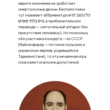
иврите омонимия не сработает:
смертоносные дроны-беспилотники
тут называют аббревиатурой כטב''מ (כלי
טיס בלתי מאויש, в приблизительном
переводе — «летательный аппарат без
присутствия человека»). Но поскольку
оба участника концерта — из СССР
(Вайсенфирер — потомок польских и
украинских евреев, родившийся в
Таджикистане), то эта нечаянная игра
слов кажется вполне допустимой.