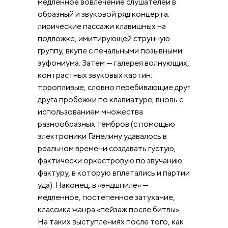
медленное вовлечение слушателей в
образный и звуковой ряд концерта:
лирические пассажи клавишных на
подложке, имитирующей струнную
группу, вкупе с печальными позывными
эуфониума. Затем — галерея волнующих,
контрастных звуковых картин:
торопливые, словно перебивающие друг
друга пробежки по клавиатуре, вновь с
использованием множества
разнообразных тембров (с помощью
электроники Ганелину удавалось в
реальном времени создавать густую,
фактически оркестровую по звучанию
фактуру, в которую вплетались и партии
уда). Наконец, в «эндшпиле» —
медленное, постепенное затухание,
классика жанра «пейзаж после битвы».
На таких выступлениях после того, как