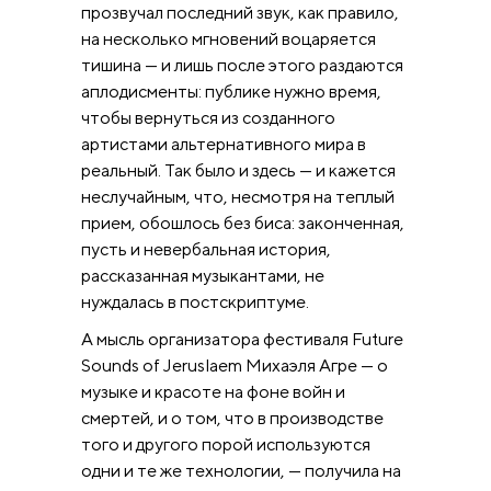
прозвучал последний звук, как правило,
на несколько мгновений воцаряется
тишина — и лишь после этого раздаются
аплодисменты: публике нужно время,
чтобы вернуться из созданного
артистами альтернативного мира в
реальный. Так было и здесь — и кажется
неслучайным, что, несмотря на теплый
прием, обошлось без биса: законченная,
пусть и невербальная история,
рассказанная музыкантами, не
нуждалась в постскриптуме.
А мысль организатора фестиваля Future
Sounds of Jeruslaem Михаэля Агре — о
музыке и красоте на фоне войн и
смертей, и о том, что в производстве
того и другого порой используются
одни и те же технологии, — получила на