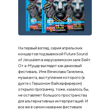
На первый взгляд, серия апрельских
концертов под вывеской Future Sound
of Jerusalem в иерусалимском зале Бейт
От а-Муцар выглядит как джазовый
фестиваль. Имя Вячеслава Ганелина,
музыканта, выступление которого (в
дуэте с Гершоном Вайсерфирером)
открыло программу, тоже, казалось бы,
не оставляет большого пространства
для альтернативных интерпретаций. И
все же в самом названии фестиваля