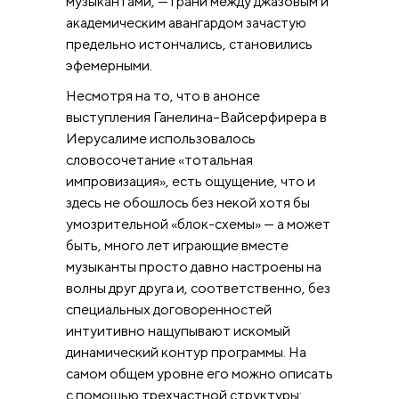
музыкантами, — грани между джазовым и
академическим авангардом зачастую
предельно истончались, становились
эфемерными.
Несмотря на то, что в анонсе
выступления Ганелина–Вайсерфирера в
Иерусалиме использовалось
словосочетание «тотальная
импровизация», есть ощущение, что и
здесь не обошлось без некой хотя бы
умозрительной «блок-схемы» — а может
быть, много лет играющие вместе
музыканты просто давно настроены на
волны друг друга и, соответственно, без
специальных договоренностей
интуитивно нащупывают искомый
динамический контур программы. На
самом общем уровне его можно описать
с помощью трехчастной структуры: