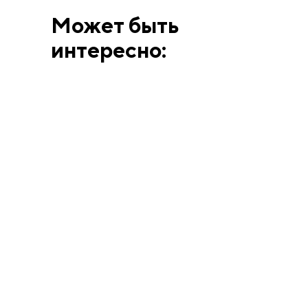
Может быть
интересно:
ВЫСТАВКИ
АННА МАТВЕЕВА
12.6.26
Человек, смешавший
искусство Берлина и
Парижа