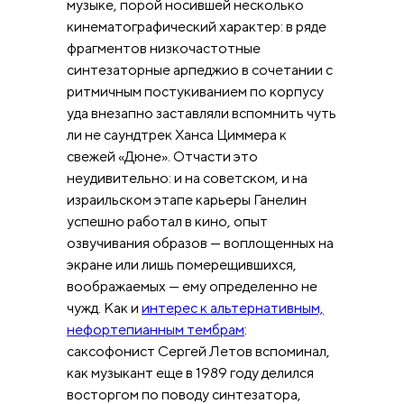
музыке, порой носившей несколько
кинематографический характер: в ряде
фрагментов низкочастотные
синтезаторные арпеджио в сочетании с
ритмичным постукиванием по корпусу
уда внезапно заставляли вспомнить чуть
ли не саундтрек Ханса Циммера к
свежей «Дюне». Отчасти это
неудивительно: и на советском, и на
израильском этапе карьеры Ганелин
успешно работал в кино, опыт
озвучивания образов — воплощенных на
экране или лишь померещившихся,
воображаемых — ему определенно не
чужд. Как и
интерес к альтернативным,
нефортепианным тембрам
:
саксофонист Сергей Летов вспоминал,
как музыкант еще в 1989 году делился
восторгом по поводу синтезатора,