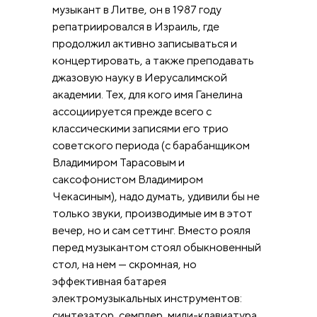
музыкант в Литве, он в 1987 году
репатриировался в Израиль, где
продолжил активно записываться и
концертировать, а также преподавать
джазовую науку в Иерусалимской
академии. Тех, для кого имя Ганелина
ассоциируется прежде всего с
классическими записями его трио
советского периода (с барабанщиком
Владимиром Тарасовым и
саксофонистом Владимиром
Чекасиным), надо думать, удивили бы не
только звуки, производимые им в этот
вечер, но и сам сеттинг. Вместо рояля
перед музыкантом стоял обыкновенный
стол, на нем — скромная, но
эффективная батарея
электромузыкальных инструментов:
синтезатор, семплер, миди-клавиатура.