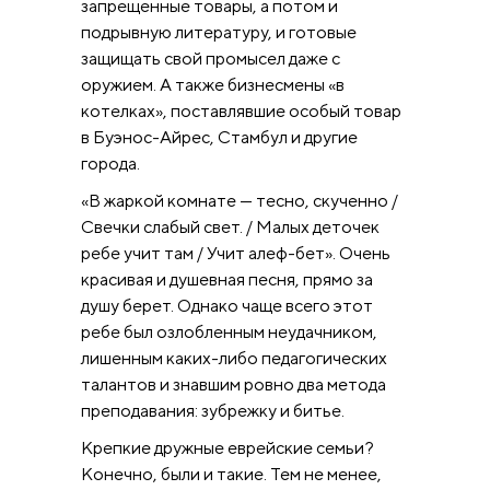
запрещенные товары, а потом и
подрывную литературу, и готовые
защищать свой промысел даже с
оружием. А также бизнесмены «в
котелках», поставлявшие особый товар
в Буэнос-Айрес, Стамбул и другие
города.
«В жаркой комнате — тесно, скученно /
Свечки слабый свет. / Малых деточек
ребе учит там / Учит алеф-бет». Очень
красивая и душевная песня, прямо за
душу берет. Однако чаще всего этот
ребе был озлобленным неудачником,
лишенным каких-либо педагогических
талантов и знавшим ровно два метода
преподавания: зубрежку и битье.
Крепкие дружные еврейские семьи?
Конечно, были и такие. Тем не менее,