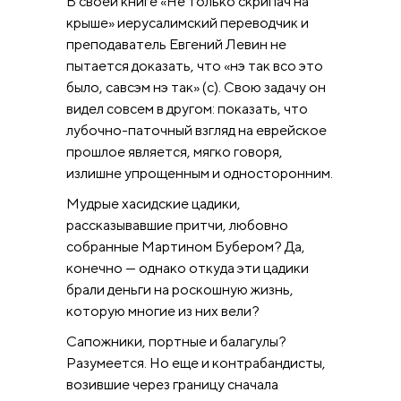
В своей книге «Не только скрипач на
крыше» иерусалимский переводчик и
преподаватель Евгений Левин не
пытается доказать, что «нэ так всо это
было, савсэм нэ так» (с). Свою задачу он
видел совсем в другом: показать, что
лубочно-паточный взгляд на еврейское
прошлое является, мягко говоря,
излишне упрощенным и односторонним.
Мудрые хасидские цадики,
рассказывавшие притчи, любовно
собранные Мартином Бубером? Да,
конечно — однако откуда эти цадики
брали деньги на роскошную жизнь,
которую многие из них вели?
Сапожники, портные и балагулы?
Разумеется. Но еще и контрабандисты,
возившие через границу сначала