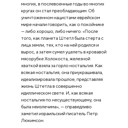
многих, в послевоенные годы во многих
кругах он стал преобладающим. Об
уничтоженном нацистами еврейском
мире начали говорить, как о покойнике
— либо хорошо, либо ничего. «После
того, как планета Штетл была стерта с
лица земли, тех, кто на ней родился и
вырос, а затем сумел уцелеть в кровавой
мясорубке Холокоста, железной
хваткой взяла за горло ностальгия. Как
всякая ностальгия, она приукрашивала,
идеализировала прошлое, представляя
жизнь Штетла в совершенно
идиллическом свете. И, как всякая
ностальгия по несуществующему, она
была неизлечима», — справедливо
заметил израильский писатель Петр
Люкимсон.