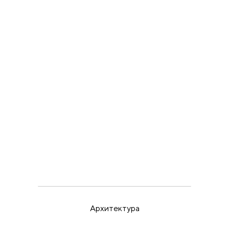
Человек, смешавший
искусство Берлина и
Парижа
ВЫСТАВКИ
ИРИНА МАК
22.5.26
Пора бить в набат
Архитектура