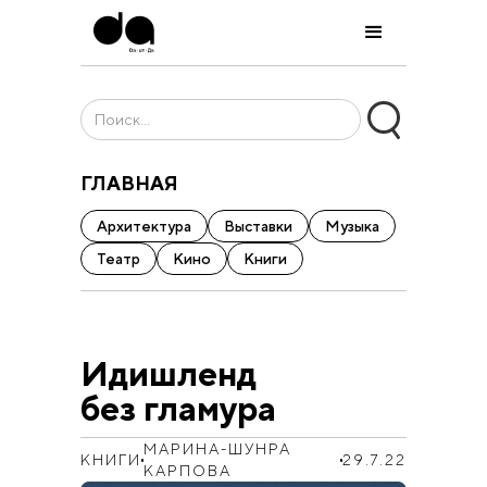
ГЛАВНАЯ
Архитектура
Выставки
Музыка
Театр
Кино
Книги
Идишленд
без гламура
МАРИНА-ШУНРА
КНИГИ
29.7.22
КАРПОВА