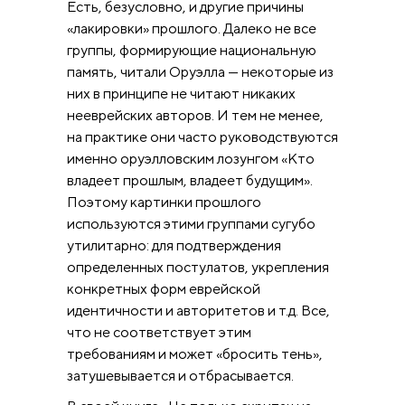
Есть, безусловно, и другие причины
«лакировки» прошлого. Далеко не все
группы, формирующие национальную
память, читали Оруэлла — некоторые из
них в принципе не читают никаких
нееврейских авторов. И тем не менее,
на практике они часто руководствуются
именно оруэлловским лозунгом «Кто
владеет прошлым, владеет будущим».
Поэтому картинки прошлого
используются этими группами сугубо
утилитарно: для подтверждения
определенных постулатов, укрепления
конкретных форм еврейской
идентичности и авторитетов и т.д. Все,
что не соответствует этим
требованиям и может «бросить тень»,
затушевывается и отбрасывается.