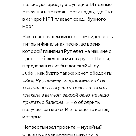
только детородную функцию. И полные
отчаянья и потерянности кадры, где Рут
в камере МРТ плавает среди бурного
моря.
Как в настоящем кино в этом видео есть
титры и финальная песня, во время
которой глиняная Рут едет на машине с
одного обследования на другое. Песня,
переделанная из битловской «Hey
Jude», как будто так же хочет ободрить:
«
Хей, Рут, почему ты в депрессии? Ты
разучилась танцевать, ночью ты опять
плакала в ванной, закрой окно, не надо
прыгать с балкона…
». Но ободрить
получается плохо. И это еще не конец
истории.
Четвертый зал проекта — музейный
стеллаж с выдвижными ящиками, в