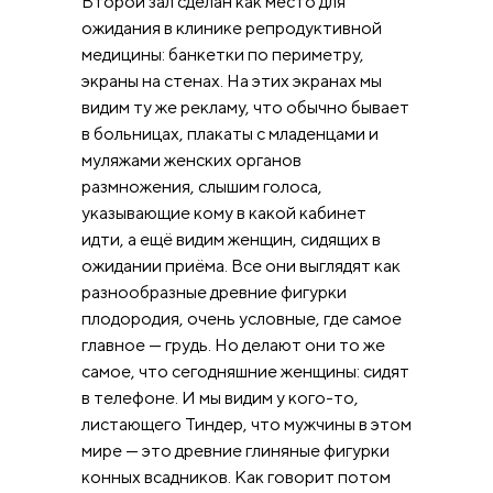
Второй зал сделан как место для
ожидания в клинике репродуктивной
медицины: банкетки по периметру,
экраны на стенах. На этих экранах мы
видим ту же рекламу, что обычно бывает
в больницах, плакаты с младенцами и
муляжами женских органов
размножения, слышим голоса,
указывающие кому в какой кабинет
идти, а ещё видим женщин, сидящих в
ожидании приёма. Все они выглядят как
разнообразные древние фигурки
плодородия, очень условные, где самое
главное — грудь. Но делают они то же
самое, что сегодняшние женщины: сидят
в телефоне. И мы видим у кого-то,
листающего Тиндер, что мужчины в этом
мире — это древние глиняные фигурки
конных всадников. Как говорит потом