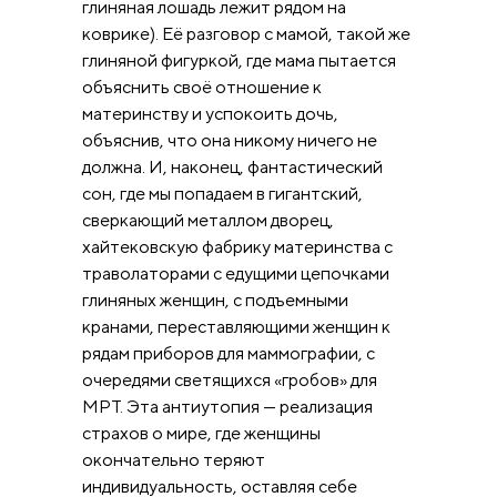
глиняная лошадь лежит рядом на
коврике). Её разговор с мамой, такой же
глиняной фигуркой, где мама пытается
объяснить своё отношение к
материнству и успокоить дочь,
объяснив, что она никому ничего не
должна. И, наконец, фантастический
сон, где мы попадаем в гигантский,
сверкающий металлом дворец,
хайтековскую фабрику материнства с
траволаторами с едущими цепочками
глиняных женщин, с подъемными
кранами, переставляющими женщин к
рядам приборов для маммографии, с
очередями светящихся «гробов» для
МРТ. Эта антиутопия — реализация
страхов о мире, где женщины
окончательно теряют
индивидуальность, оставляя себе