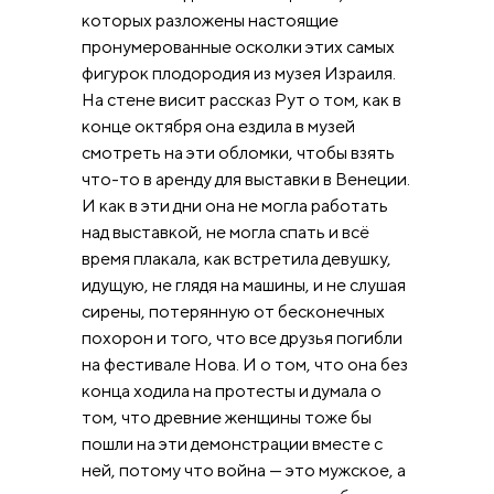
которых разложены настоящие
пронумерованные осколки этих самых
фигурок плодородия из музея Израиля.
На стене висит рассказ Рут о том, как в
конце октября она ездила в музей
смотреть на эти обломки, чтобы взять
что-то в аренду для выставки в Венеции.
И как в эти дни она не могла работать
над выставкой, не могла спать и всё
время плакала, как встретила девушку,
идущую, не глядя на машины, и не слушая
сирены, потерянную от бесконечных
похорон и того, что все друзья погибли
на фестивале Нова. И о том, что она без
конца ходила на протесты и думала о
том, что древние женщины тоже бы
пошли на эти демонстрации вместе с
ней, потому что война — это мужское, а