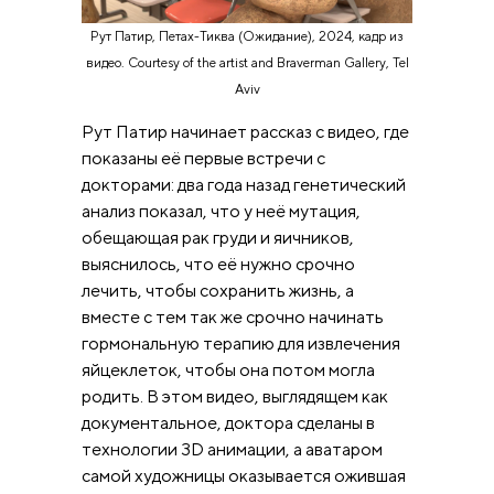
Рут Патир, Петах-Тиква (Ожидание), 2024, кадр из
видео. Courtesy of the artist and Braverman Gallery, Tel
Aviv
Рут Патир начинает рассказ с видео, где
показаны её первые встречи с
докторами: два года назад генетический
анализ показал, что у неё мутация,
обещающая рак груди и яичников,
выяснилось, что её нужно срочно
лечить, чтобы сохранить жизнь, а
вместе с тем так же срочно начинать
гормональную терапию для извлечения
яйцеклеток, чтобы она потом могла
родить. В этом видео, выглядящем как
документальное, доктора сделаны в
технологии 3D анимации, а аватаром
самой художницы оказывается ожившая