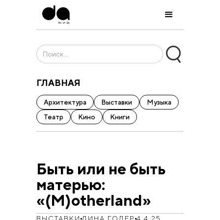
ГЛАВНАЯ
Архитектура
Выставки
Музыка
Театр
Кино
Книги
Быть или не быть
матерью:
«(M)otherland»
ВЫСТАВКИ
ДИНА ГОДЕР
4.4.25