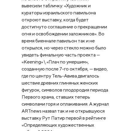
вывесили табличку: «Художник и
кураторы израильского павильона
откроют выставку, когда будет
достигнуто соглашение о прекращении
огня и освобождении заложников». Во
время биеннале павильон так и не
открылся, но через стекло можно было
увидеть финальную часть проекта —
«Keening» \ «Плач по умершим»,
созданную после 7-го октября, — видео,
где по центру Тель-Авива двигалось
шествие древних глиняных женских
фигурок, символов плодородия периода
Первого храма, ставших теперь
символами горя и оплакивания. А журнал
ARTnews назвал так и не открывшуюся
выставку Рут Патир первой в рейтинге
«Определяющих художественных