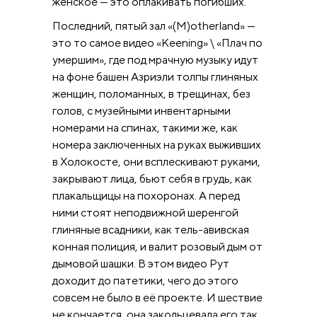
женское — это оплакивать погибших.
Последний, пятый зал «(M)otherland» —
это то самое видео «Keening» \ «Плач по
умершим», где под мрачную музыку идут
на фоне башен Азриэли толпы глиняных
женщин, поломанных, в трещинах, без
голов, с музейными инвентарными
номерами на спинах, такими же, как
номера заключенных на руках выживших
в Холокосте, они всплескивают руками,
закрывают лица, бьют себя в грудь, как
плакальщицы на похоронах. А перед
ними стоят неподвижной шеренгой
глиняные всадники, как тель-авивская
конная полиция, и валит розовый дым от
дымовой шашки. В этом видео Рут
доходит до патетики, чего до этого
совсем не было в её проекте. И шествие
не кончается, она закольцевала его так,