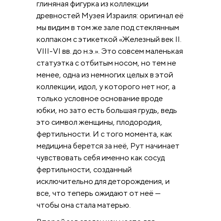
глиняная фигурка из коллекции
древностей Музея Израиля: оригинал её
мы видим в том же зале под стеклянным
колпаком с этикеткой «Железный век II.
VIII-VI вв. до н.э.». Это совсем маленькая
статуэтка с отбитым носом, но тем не
менее, одна из немногих целых в этой
коллекции, идол, у которого нет ног, а
только условное основание вроде
юбки, но зато есть большая грудь, ведь
это символ женщины, плодородия,
фертильности. И с того момента, как
медицина берется за неё, Рут начинает
чувствовать себя именно как сосуд
фертильности, созданный
исключительно для деторождения, и
все, что теперь ожидают от неё —
чтобы она стала матерью.