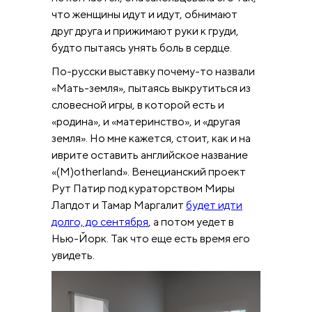
что женщины идут и идут, обнимают
друг друга и прижимают руки к груди,
будто пытаясь унять боль в сердце.
По-русски выставку почему-то назвали
«Мать-земля», пытаясь выкрутиться из
словесной игры, в которой есть и
«родина», и «материнство», и «другая
земля». Но мне кажется, стоит, как и на
иврите оставить английское название
«(M)otherland». Венецианский проект
Рут Патир под кураторством Миры
Лапдот и Тамар Маргалит
будет идти
долго, до сентября
, а потом уедет в
Нью-Йорк. Так что еще есть время его
увидеть.