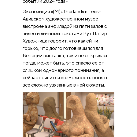
событий 2024 года».
Экспозиция «(M)otherland» в Тель-
Авивском художественном музее
выстроена анфиладой из пяти залов с
видео и личными текстами Рут Патир.
Художница говорит, что как ей ни
горько, что долго готовившаяся для
Венеции выставка, так и не открылась
тогда, может быть, это спасло ее от
слишком одномерного понимания, а
сейчас появится возможность понять
все сложно увязанные в ней сюжеты.