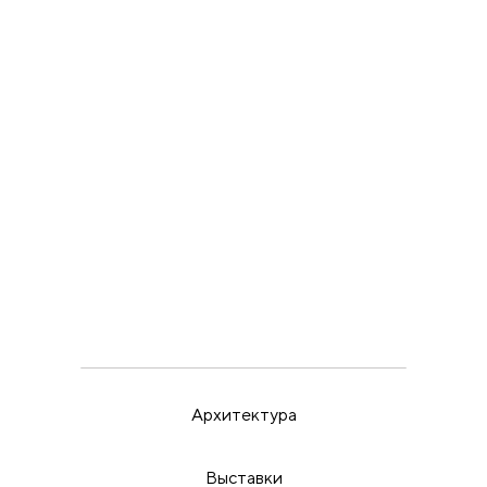
искусство Берлина и
Парижа
ВЫСТАВКИ
ИРИНА МАК
22.5.26
Пора бить в набат
Архитектура
Выставки