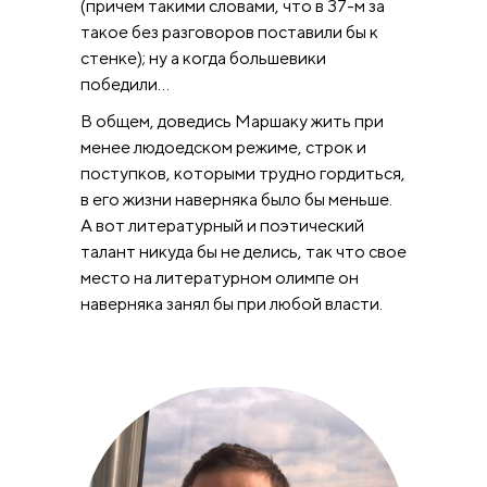
(причем такими словами, что в 37-м за
такое без разговоров поставили бы к
стенке); ну а когда большевики
победили…
В общем, доведись Маршаку жить при
менее людоедском режиме, строк и
поступков, которыми трудно гордиться,
в его жизни наверняка было бы меньше.
А вот литературный и поэтический
талант никуда бы не делись, так что свое
место на литературном олимпе он
наверняка занял бы при любой власти.