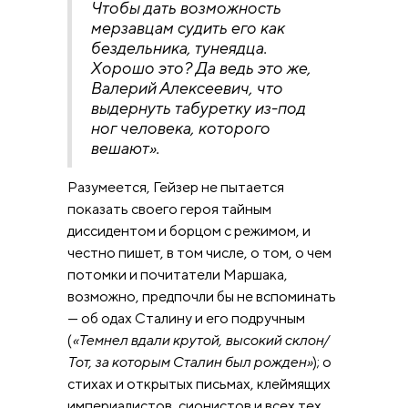
Чтобы дать возможность
мерзавцам судить его как
бездельника, тунеядца.
Хорошо это? Да ведь это же,
Валерий Алексеевич, что
выдернуть табуретку из-под
ног человека, которого
вешают».
Разумеется, Гейзер не пытается
показать своего героя тайным
диссидентом и борцом с режимом, и
честно пишет, в том числе, о том, о чем
потомки и почитатели Маршака,
возможно, предпочли бы не вспоминать
— об одах Сталину и его подручным
(
«Темнел вдали крутой, высокий склон/
Тот, за которым Сталин был рожден»
); о
стихах и открытых письмах, клеймящих
империалистов, сионистов и всех тех,