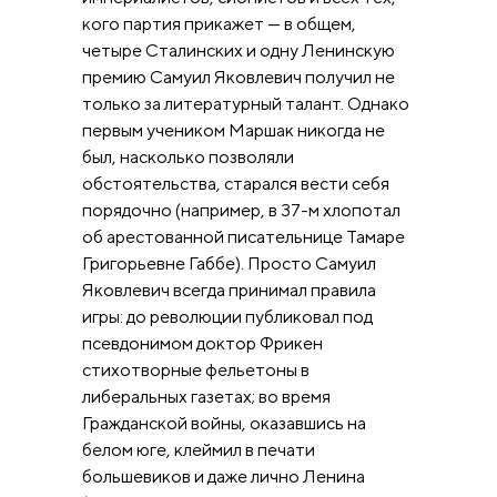
кого партия прикажет — в общем,
четыре Сталинских и одну Ленинскую
премию Самуил Яковлевич получил не
только за литературный талант. Однако
первым учеником Маршак никогда не
был, насколько позволяли
обстоятельства, старался вести себя
порядочно (например, в 37-м хлопотал
об арестованной писательнице Тамаре
Григорьевне Габбе). Просто Самуил
Яковлевич всегда принимал правила
игры: до революции публиковал под
псевдонимом доктор Фрикен
стихотворные фельетоны в
либеральных газетах; во время
Гражданской войны, оказавшись на
белом юге, клеймил в печати
большевиков и даже лично Ленина