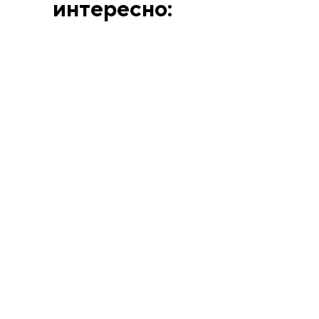
интересно:
ВЫСТАВКИ
АННА МАТВЕЕВА
12.6.26
Человек, смешавший
искусство Берлина и
Парижа