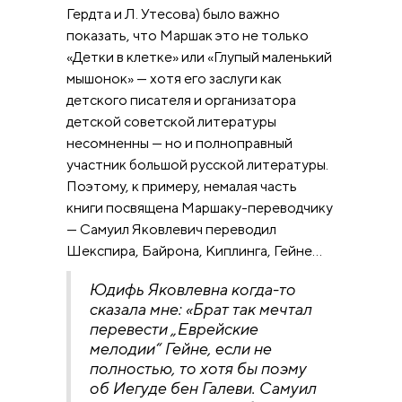
Гердта и Л. Утесова) было важно
показать, что Маршак это не только
«Детки в клетке» или «Глупый маленький
мышонок» — хотя его заслуги как
детского писателя и организатора
детской советской литературы
несомненны — но и полноправный
участник большой русской литературы.
Поэтому, к примеру, немалая часть
книги посвящена Маршаку-переводчику
— Самуил Яковлевич переводил
Шекспира, Байрона, Киплинга, Гейне…
Юдифь Яковлевна когда-то
сказала мне: «Брат так мечтал
перевести „Еврейские
мелодии“ Гейне, если не
полностью, то хотя бы поэму
об Иегуде бен Галеви. Самуил