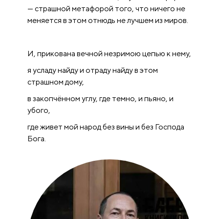
— страшной метафорой того, что ничего не
меняется в этом отнюдь не лучшем из миров.
И, прикована вечной незримою цепью к нему,
я усладу найду и отраду найду в этом
страшном дому,
в закопчённом углу, где темно, и пьяно, и
убого,
где живет мой народ без вины и без Господа
Бога.