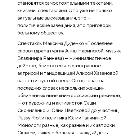
становятся самостоятельными текстами,
книгами, спектаклями. Это уже не только
актуальные высказывания, это —
политические завещания, это приговоры
больному обществу.
Спектакль Максима Диденко «Последнее
слово» (драматургия Анны Наринской, музыка
Владимира Раннева) — минималистичное
действо, блистательно разыгранное
актрисой и танцовщицей Алисой Хазановой
на почти пустой сцене. Он основан на
последних словах нескольких женщин,
обвиненных нынешним российским режимом,
— от художниц и активисток Саши
Скочиленко и Юлии Цветковой до участниц
Pussy Riot и политика Юлии Галяминой.
Монологи разные, как разные и их авторки.
Скажем, тяжело больная — каждый день