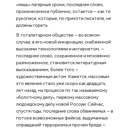
«лишь» лагерные сроки, последнее слово,
произнесенное публично, остается — как те
рукописи, которые, по прихоти писателя, не
должны гореть.
В тоталитарном обществе — во всяком
случае, в его новой инкарнации, снабженной
высокими технологиями и интернетом, —
последнее слово, сохраненное и мгновенно
размноженное, становится литературным
высказыванием, более того —
художественным актом. Кажется, массовым
это явление стало уже скоро как двадцать
лет назад, на процессе по так называемому
«болотному делу», первому массовому
людоедскому делу новой России. Сейчас,
спустя годы, последние слова обвиняемых — в
потоке всевозможных фейков, выдуманных
оправданий терроризма и прочем бреде —