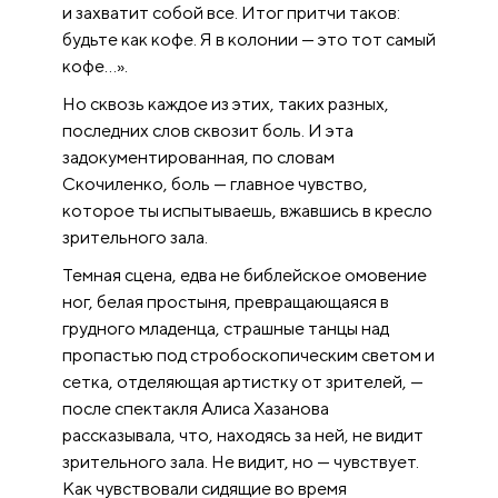
и захватит собой все. Итог притчи таков:
будьте как кофе. Я в колонии — это тот самый
кофе…».
Но сквозь каждое из этих, таких разных,
последних слов сквозит боль. И эта
задокументированная, по словам
Скочиленко, боль — главное чувство,
которое ты испытываешь, вжавшись в кресло
зрительного зала.
Темная сцена, едва не библейское омовение
ног, белая простыня, превращающаяся в
грудного младенца, страшные танцы над
пропастью под стробоскопическим светом и
сетка, отделяющая артистку от зрителей, —
после спектакля Алиса Хазанова
рассказывала, что, находясь за ней, не видит
зрительного зала. Не видит, но — чувствует.
Как чувствовали сидящие во время