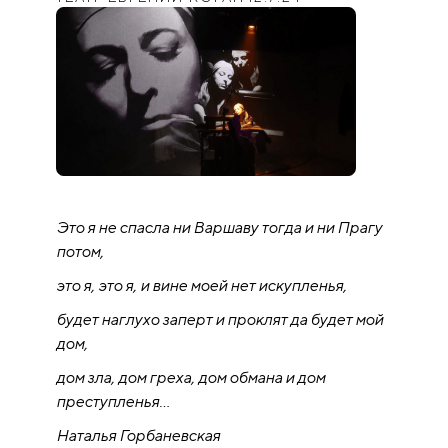
Это я не спасла ни Варшаву тогда и ни Прагу
потом,
это я, это я, и вине моей нет искупленья,
будет наглухо заперт и проклят да будет мой
дом,
дом зла, дом греха, дом обмана и дом
преступленья…
Наталья Горбаневская