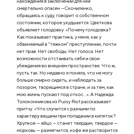
нахождения в заключении для нее
смертельно опасен —Скочиленко,
обращаясь к суду, говорит о собственном
состоянии, которое ухудшается. Цветкова
объявляет голодовку: «Почему голодовка?
Как показывает практика, у меня, как у
обвиняемый в “тяжком” преступлении, почти
нет прав. Нет свободы. Нет голоса. Нет
возможности отстаивать себя и свои
убеждения во внешнем пространстве. Что ж,
пусть так. Но недавно я поняла, что не могу
больше смирно сидеть, и наблюдать за
позором, творящимся в стране, и за тем, как
мою жизнь пускают под откос…». А Надежда
Толоконникова из Pussy Riot рассказывает
притчу: «Что случится с разными по
характеру вещами при попадании в кипяток?
Хрупкое — яйцо — станет твердым, твердое —
морковь — размягчится, кофе же растворится