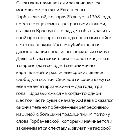
Спектакль начинается и заканчивается
монологом Натальи Евгеньевны
Горбаневской, которая25 августа 1968 года,
вместе с еще семью прекрасными людьми,
вышла на Красную площадь, чтобы выразить
свой протест против ввода советских войск
в Чехословакию. Их самоубийственная
демонстрация продлилась несколько минут.
Дальше была психиатрия — советская, что в
то время (да и сегодня) синонимично
карательной, и различные сроки лишения
свободы и ссылки. Сейчас эти сроки кажутся
едва не вегетарианскими — два года, три
года… Здравый смысл на когда-то одной
шестой части суши к началу XXI века оказался
окончательно побежденным репрессивной
машиной с большими традициями. И потому
слова Горбаневской, которыми начинается и
заканчивается спектакль, звучат метафорой