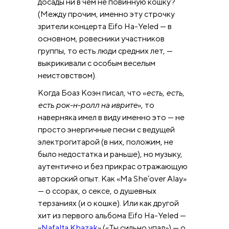
досады ни в чем не повинную кошку?
(Между прочим, именно эту строчку
зрители концерта Eifo Ha-Yeled — в
основном, ровесники участников
группы, то есть люди средних лет, —
выкрикивали с особым веселым
неистовством).
Когда Боаз Коэн писал, что «
есть, есть,
есть рок-н-ролл на иврите
», то
наверняка имел в виду именно это — не
просто энергичные песни с ведущей
электрогитарой (в них, положим, не
было недостатка и раньше), но музыку,
аутентично и без прикрас отражающую
авторский опыт. Как «Ma She’оver Alay»
— о ссорах, о сексе, о душевных
терзаниях (и о кошке). Или как другой
хит из первого альбома Eifo Ha-Yeled —
«
Nafalta Khazak
» («Ты сильно упал») — о