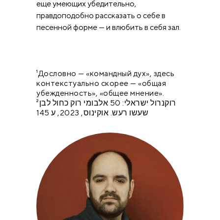
еще умеющих убедительно,
правдоподобно рассказать о себе в
песенной форме — и влюбить в себя зал.
¹Дословно — «командный дух», здесь
контекстуально скорее — «общая
убежденность», «общее мнение».
²רוקנרול ישראלי: 50 אלבומי רוק כחול לבן
שעשו רעש. אוקינוס, 2023, ע 145