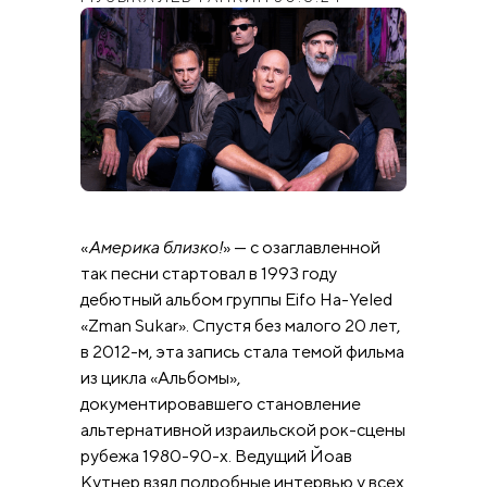
«
Америка близко!
» — с озаглавленной
так песни стартовал в 1993 году
дебютный альбом группы Eifo Ha-Yeled
«Zman Sukar». Спустя без малого 20 лет,
в 2012-м, эта запись стала темой фильма
из цикла «Альбомы»,
документировавшего становление
альтернативной израильской рок-сцены
рубежа 1980-90-х. Ведущий Йоав
Кутнер взял подробные интервью у всех