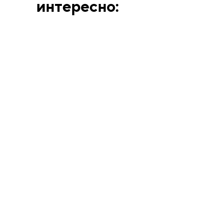
интересно:
ВЫСТАВКИ
АННА МАТВЕЕВА
12.6.26
Человек, смешавший
искусство Берлина и
Парижа