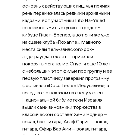
основных действующих лиц, чья прямая
речь перемежалась редкими архивными
кадрами: вот участники Eifo Ha-Yeled
совсем юными выступают в родном
кибуце Гиват-Бренер, а вот они же уже
на сцене клуба «Roxanne», главного
места силы тель-авивского рок-
андеграунда тех лет — приехали
покорять мегаполис. Спустя еще 10 лет
с небольшим этот фильм про группу и ее
первую пластинку завершил программу
фестиваля «Docu.Text» в Иерусалиме, а
вслед за его показом на сцену у стен
Национальной библиотеки Израиля
вышли сами виновники торжества в
классическом составе: Хеми Роднер —
вокал, бас-гитара, Асаф Сариг — вокал,
гитара, Офир Бар Ами — вокал, гитара,