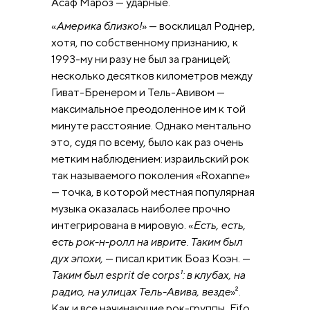
Асаф Мароз — ударные.
«
Америка близко!
» — восклицал Роднер,
хотя, по собственному признанию, к
1993-му ни разу не был за границей;
несколько десятков километров между
Гиват-Бренером и Тель-Авивом —
максимальное преодоленное им к той
минуте расстояние. Однако ментально
это, судя по всему, было как раз очень
метким наблюдением: израильский рок
так называемого поколения «Roxanne»
— точка, в которой местная популярная
музыка оказалась наиболее прочно
интегрирована в мировую. «
Есть, есть,
есть рок-н-ролл на иврите. Таким был
дух эпохи,
— писал критик Боаз Коэн. —
Таким был esprit de corps¹: в клубах, на
радио, на улицах Тель-Авива, везде
»².
Как и все начинающие рок-группы, Eifo