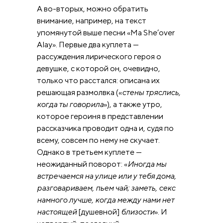
А во-вторых, можно обратить
внимание, например, на текст
упомянутой выше песни «Ma She’оver
Alay». Первые два куплета —
рассуждения лирического героя о
девушке, с которой он, очевидно,
только что расстался: описана их
решающая размолвка («
стены тряслись,
когда ты говорила
»), а также утро,
которое героиня в представлении
рассказчика проводит одна и, судя по
всему, совсем по нему не скучает.
Однако в третьем куплете —
неожиданный поворот: «
Иногда мы
встречаемся на улице или у тебя дома,
разговариваем, пьем чай; заметь, секс
намного лучше, когда между нами нет
настоящей
[душевной]
близости
». И