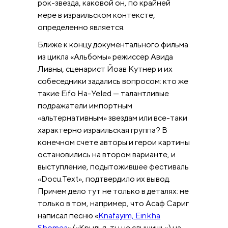
рок-звезда, каковой он, по крайней
мере в израильском контексте,
определенно является.
Ближе к концу документального фильма
из цикла «Альбомы» режиссер Авида
Ливны, сценарист Йоав Кутнер и их
собеседники задались вопросом: кто же
такие Eifo Ha-Yeled — талантливые
подражатели импортным
«альтернативным» звездам или все-таки
характерно израильская группа? В
конечном счете авторы и герои картины
остановились на втором варианте, и
выступление, подытожившее фестиваль
«Docu.Text», подтвердило их вывод.
Причем дело тут не только в деталях: не
только в том, например, что Асаф Сариг
написал песню «
Knafayim, Einkha
Shomea
» («Крылья, ты не слышишь») на