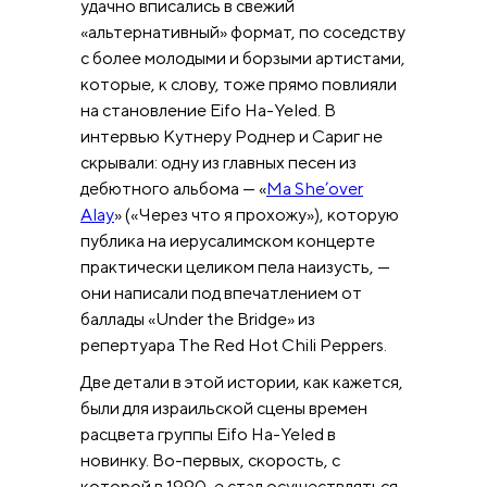
удачно вписались в свежий
«альтернативный» формат, по соседству
с более молодыми и борзыми артистами,
которые, к слову, тоже прямо повлияли
на становление Eifo Ha-Yeled. В
интервью Кутнеру Роднер и Сариг не
скрывали: одну из главных песен из
дебютного альбома — «
Ma She’оver
Alay
» («Через что я прохожу»), которую
публика на иерусалимском концерте
практически целиком пела наизусть, —
они написали под впечатлением от
баллады «Under the Bridge» из
репертуара The Red Hot Chili Peppers.
Две детали в этой истории, как кажется,
были для израильской сцены времен
расцвета группы Eifo Ha-Yeled в
новинку. Во-первых, скорость, с
которой в 1990-е стал осуществляться