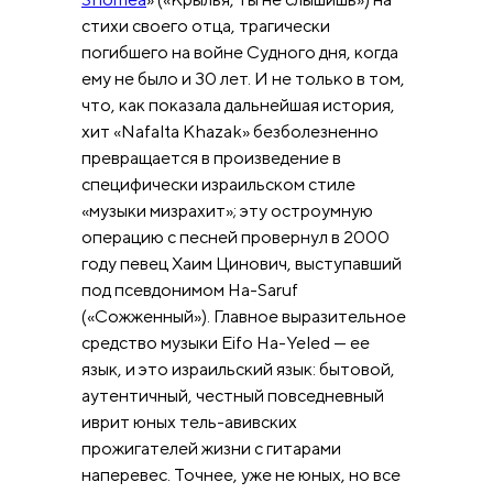
стихи своего отца, трагически
погибшего на войне Судного дня, когда
ему не было и 30 лет. И не только в том,
что, как показала дальнейшая история,
хит «Nafalta Khazak» безболезненно
превращается в произведение в
специфически израильском стиле
«музыки мизрахит»; эту остроумную
операцию с песней провернул в 2000
году певец Хаим Цинович, выступавший
под псевдонимом Ha-Saruf
(«Сожженный»). Главное выразительное
средство музыки Eifo Ha-Yeled — ее
язык, и это израильский язык: бытовой,
аутентичный, честный повседневный
иврит юных тель-авивских
прожигателей жизни с гитарами
наперевес. Точнее, уже не юных, но все