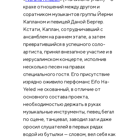
крахе отношений между другом и
соратником музыкантов группы Йерми
Капланом и певицей Даной Бергер.
Кстати, Каплан, сотрудничавший с
ансамблем на раннем этапе, а затем
превратившийся в успешного соло-
артиста, принял внезапное участие и в
иерусалимском концерте, исполнив
несколько песен на правах
специального гостя. Его присутствие
изрядно оживило перфоманс Eifo Ha-
Yeled: не скованный, в отличие от
основного состава проекта,
необходимостью держать в руках
музыкальные инструменты, певец бегал
по сцене, танцевал, заводил зал и даже
оросил слушателей в первых рядах
водой из бутылки — словом, вел себя как