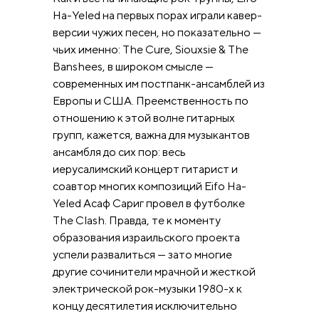
Ha-Yeled на первых порах играли кавер-
версии чужих песен, но показательно —
чьих именно: The Cure, Siouxsie & The
Banshees, в широком смысле —
современных им постпанк-ансамблей из
Европы и США. Преемственность по
отношению к этой волне гитарных
групп, кажется, важна для музыкантов
ансамбля до сих пор: весь
иерусалимский концерт гитарист и
соавтор многих композиций Eifo Ha-
Yeled Асаф Сариг провел в футболке
The Clash. Правда, те к моменту
образования израильского проекта
успели развалиться — зато многие
другие сочинители мрачной и жесткой
электрической рок-музыки 1980-х к
концу десятилетия исключительно