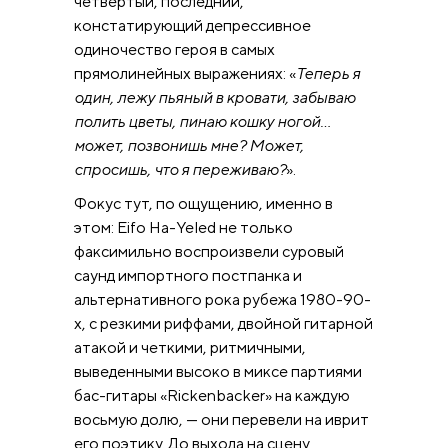
четвертый, последний,
констатирующий депрессивное
одиночество героя в самых
прямолинейных выражениях: «
Теперь я
один, лежу пьяный в кровати, забываю
полить цветы, пинаю кошку ногой…
может, позвонишь мне? Может,
спросишь, что я переживаю?
».
Фокус тут, по ощущению, именно в
этом: Eifo Ha-Yeled не только
факсимильно воспроизвели суровый
саунд импортного постпанка и
альтернативного рока рубежа 1980-90-
х, с резкими риффами, двойной гитарной
атакой и четкими, ритмичными,
выведенными высоко в миксе партиями
бас-гитары «Rickenbacker» на каждую
восьмую долю, — они перевели на иврит
его поэтику. До выхода на сцену