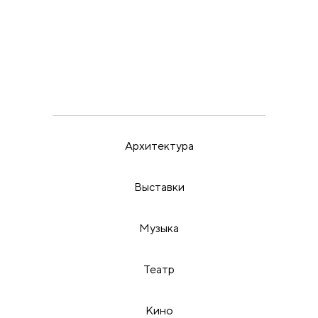
ВЫСТАВКИ
ИРИНА МАК
22.5.26
Пора бить в набат
Архитектура
Выставки
Музыка
Театр
Кино