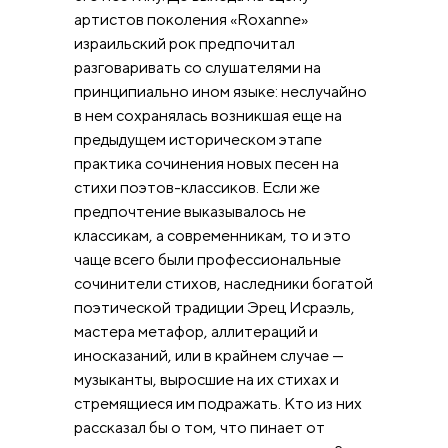
артистов поколения «Roxanne»
израильский рок предпочитал
разговаривать со слушателями на
принципиально ином языке: неслучайно
в нем сохранялась возникшая еще на
предыдущем историческом этапе
практика сочинения новых песен на
стихи поэтов-классиков. Если же
предпочтение выказывалось не
классикам, а современникам, то и это
чаще всего были профессиональные
сочинители стихов, наследники богатой
поэтической традиции Эрец Исраэль,
мастера метафор, аллитераций и
иносказаний, или в крайнем случае —
музыканты, выросшие на их стихах и
стремящиеся им подражать. Кто из них
рассказал бы о том, что пинает от