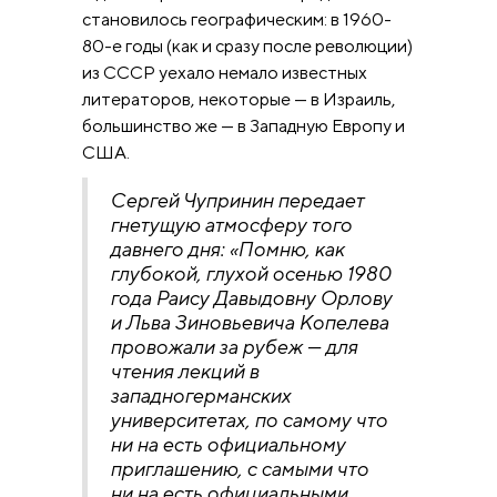
становилось географическим: в 1960-
80-е годы (как и сразу после революции)
из СССР уехало немало известных
литераторов, некоторые — в Израиль,
большинство же — в Западную Европу и
США.
Сергей Чупринин передает
гнетущую атмосферу того
давнего дня: «Помню, как
глубокой, глухой осенью 1980
года Раису Давыдовну Орлову
и Льва Зиновьевича Копелева
провожали за рубеж — для
чтения лекций в
западногерманских
университетах, по самому что
ни на есть официальному
приглашению, с самыми что
ни на есть официальными