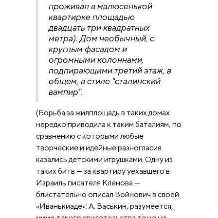
проживал в малюсенькой
квартирке площадью
двадцать три квадратных
метра). Дом необычный, с
круглым фасадом и
огромными колоннами,
подпирающими третий этаж, в
общем, в стиле "сталинский
вампир".
(Борьба за жилплощадь в таких домах
нередко приводила к таким баталиям, по
сравнению с которыми любые
творческие и идейные разногласия
казались детскими игрушками. Одну из
таких битв — за квартиру уехавшего в
Израиль писателя Кленова —
блистательно описал Войнович в своей
«Иванькиаде»; А. Васькин, разумеется,
мимо такого свидетельства тоже не