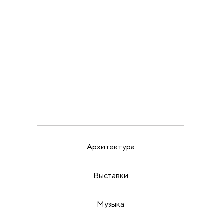
ВЫСТАВКИ
ИРИНА МАК
22.5.26
Пора бить в набат
Архитектура
Выставки
Музыка