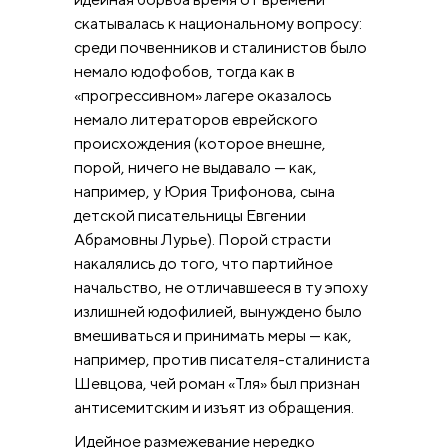
скатывалась к национальному вопросу:
среди почвенников и сталинистов было
немало юдофобов, тогда как в
«прогрессивном» лагере оказалось
немало литераторов еврейского
происхождения (которое внешне,
порой, ничего не выдавало — как,
например, у Юрия Трифонова, сына
детской писательницы Евгении
Абрамовны Лурье). Порой страсти
накалялись до того, что партийное
начальство, не отличавшееся в ту эпоху
излишней юдофилией, вынуждено было
вмешиваться и принимать меры — как,
например, против писателя-сталиниста
Шевцова, чей роман «Тля» был признан
антисемитским и изъят из обращения.
Идейное размежевание нередко