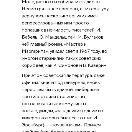
Молодые поэты собирали стадионы…
Несмотря на все препоны, в литературу
вернулось несколько великих имен
репрессированных или просто
попавших в немилость писателей: И.
Бабель, О. Мандельштам, М. Булгаков,
чей главный роман, «Мастер и
Маргарита», увидел свет в 1967 году, во
многом стараниями таких советских
корифеев, как К. Симонов и В. Каверин.
При этом советская литература, даже
официальная и подцензурная, вновь
перестала быть единой: «либералы»
противостояли сталинистам,
ортодоксальные коммунисты —
вольнодумцам, «западники» (одним из
лидеров которых был все тот же И.
Эренбург) — «почвенникам». Причем
идейная борьба время от времени