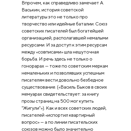
Впрочем, как справедливо замечает А.
Васькин, история советской
литературы это не только про
творчество или идейные баталии. Союз
советских писателей был богатейшей
организацией, располагавшей немалыми
ресурсами. И за доступ к этим ресурсам
между «совписами» шла нешуточная
борьба. И речь здесь не только о
гонорарах — тоже по советским меркам
немаленьких и позволявших успешным
писателям вести довольно безбедное
существование. («Василь Быков в своих
мемуарах свидетельствует: за книгу
прозы страниц на 500 мог купить
"Жигули"»). Как и всех советских людей,
писателей «испортил квартирный
вопрос» — а по линии писательских
союзов можно было значительно