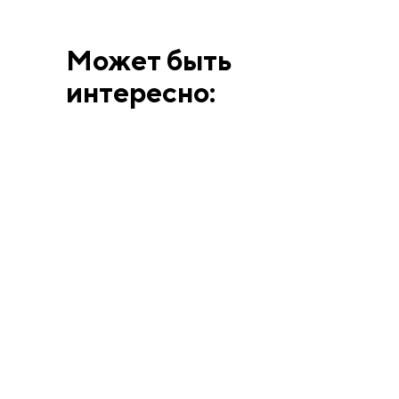
Может быть
интересно:
ВЫСТАВКИ
АННА МАТВЕЕВА
12.6.26
Человек, смешавший
искусство Берлина и
Парижа