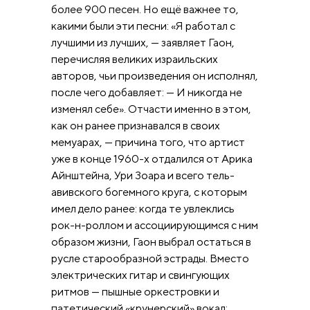
более 900 песен. Но ещё важнее то,
какими были эти песни: «Я работал с
лучшими из лучших, — заявляет Гаон,
перечисляя великих израильских
авторов, чьи произведения он исполнял,
после чего добавляет: — И никогда не
изменял себе». Отчасти именно в этом,
как он ранее признавался в своих
мемуарах, — причина того, что артист
уже в конце 1960-х отдалился от Арика
Айнштейна, Ури Зоара и всего тель-
авивского богемного круга, с которым
имел дело ранее: когда те увлеклись
рок-н-роллом и ассоциирующимся с ним
образом жизни, Гаон выбрал остаться в
русле старообразной эстрады. Вместо
электрических гитар и свингующих
ритмов — пышные оркестровки и
патетический «крунерский» вокал;