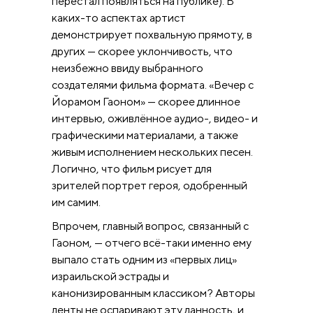
перестал появляться на публике). В
каких-то аспектах артист
демонстрирует похвальную прямоту, в
других — скорее уклончивость, что
неизбежно ввиду выбранного
создателями фильма формата. «Вечер с
Йорамом Гаоном» — скорее длинное
интервью, оживлённое аудио-, видео- и
графическими материалами, а также
живым исполнением нескольких песен.
Логично, что фильм рисует для
зрителей портрет героя, одобренный
им самим.
Впрочем, главный вопрос, связанный с
Гаоном, — отчего всё-таки именно ему
выпало стать одним из «первых лиц»
израильской эстрады и
канонизированным классиком? Авторы
ленты не оспаривают эту данность, и