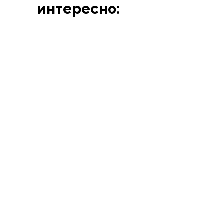
интересно:
ВЫСТАВКИ
АННА МАТВЕЕВА
12.6.26
Человек, смешавший
искусство Берлина и
Парижа