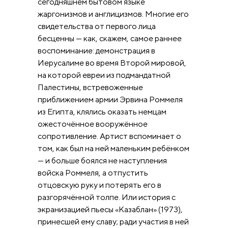
сегодняшнем бытовом языке
жаргонизмов и англицизмов. Многие его
свидетельства от первого лица
бесценны — как, скажем, самое раннее
воспоминание: демонстрация в
Иерусалиме во время Второй мировой,
на которой евреи из подмандатной
Палестины, встревоженные
приближением армии Эрвина Роммеля
из Египта, клялись оказать немцам
ожесточённое вооружённое
сопротивление. Артист вспоминает о
том, как был на ней маленьким ребёнком
— и больше боялся не наступления
войска Роммеля, а отпустить
отцовскую руку и потерять его в
разгорячённой толпе. Или история с
экранизацией пьесы «Казаблан» (1973),
принесшей ему славу; ради участия в ней