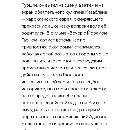
Турции, он вывел на сцену, а затем и на
экран обаятельного хулигана Казаблана
— марокканского еврея, охмуряющего
прекрасную ашкеназку вопреки воле её
родителей. В фильме «Вечер с Йорамом
Гаоном» артист вспоминает о
трудностях, с которыми сталкивался,
работая с этой ролью: со стороны могло
показаться, что со своим сефардским
происхождением он для неё создан, но в
действительности Гаон рос в
интеллигентной семье (его отец был
историком, поэтом и просветителем) и
плохо представлял себе нравы
восточно-еврейской бедноты. В итоге
ему удалось не только создать яркий
образ, немного напоминающий Адриано
Челентано, но и органично выступить в