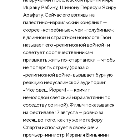
Ицхаку Рабину, Шимону Пересу и Ясиру
Арафату. Сейчас его взгляды на
палестино-израильский конфликт —
скорее «ястребиные», чем «голубиные»:
в длинном и страстном монологе Гаон
называет его «религиозной войной» и
советует соотечественникам
привыкать жить по-спартански — чтобы
не потерять страну (фраза о
«религиозной войне» вызывает бурную
реакцию иерусалимской аудитории:
«Молодец, Йорам!» — кричит
немолодой светский израильтянин по
соседству со мной). Фильм показывался
на фестивале 17 августа — ровно за
месяц до того, как ту же метафору
Спарты использует в своей речи
премьер-министр Израиля Биньямин