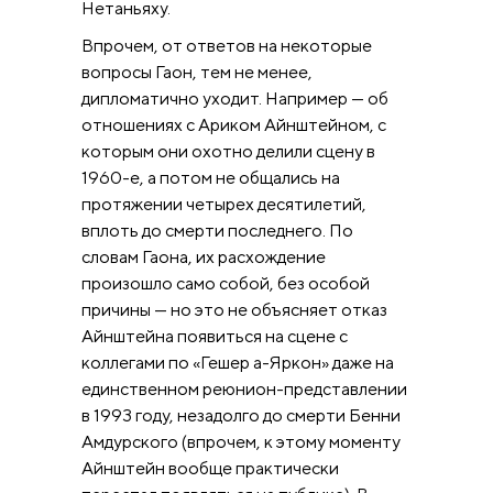
Нетаньяху.
Впрочем, от ответов на некоторые
вопросы Гаон, тем не менее,
дипломатично уходит. Например — об
отношениях с Ариком Айнштейном, с
которым они охотно делили сцену в
1960-е, а потом не общались на
протяжении четырех десятилетий,
вплоть до смерти последнего. По
словам Гаона, их расхождение
произошло само собой, без особой
причины — но это не объясняет отказ
Айнштейна появиться на сцене с
коллегами по «Гешер а-Яркон» даже на
единственном реюнион-представлении
в 1993 году, незадолго до смерти Бенни
Амдурского (впрочем, к этому моменту
Айнштейн вообще практически