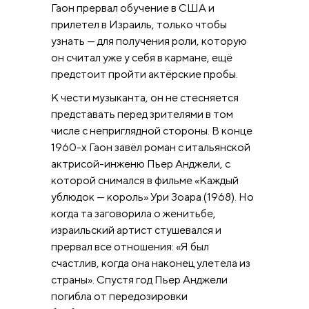
Гаон прервал обучение в США и
прилетел в Израиль, только чтобы
узнать — для получения роли, которую
он считал уже у себя в кармане, ещё
предстоит пройти актёрские пробы.
К чести музыканта, он не стесняется
представать перед зрителями в том
числе с неприглядной стороны. В конце
1960-х Гаон завёл роман с итальянской
актрисой-инженю Пьер Анджели, с
которой снимался в фильме «Каждый
ублюдок — король» Ури Зоара (1968). Но
когда та заговорила о женитьбе,
израильский артист стушевался и
прервал все отношения: «Я был
счастлив, когда она наконец улетела из
страны». Спустя год Пьер Анджели
погибла от передозировки