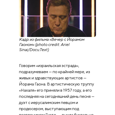
Кадр из фильма «Вечер с Йорамом
Гаоном» (photo credit: Ariel
Sinai/Docu.Text)
Говорим «израильская эстрада»,
подразумеваем — по крайней мере, из
живых и здравствующих артистов —
Йорама Гаона. В артистическую труппу
«Нахаля» его приняли в 1957 году, а его
последняя на сегодняшний день песня —
дуэт с иерусалимским певцом и
продюсером, выступающим под
псевдонимом Густо, — вышла буквально