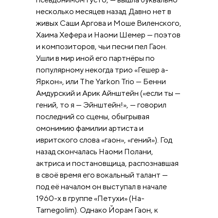
несколько месяцев назад. Давно нет в
живых Саши Аргова и Моше Виленского,
Хаима Хефера и Наоми Шемер — поэтов
и композиторов, чьи песни пел Гаон.
Ушли в мир иной его партнёры по
популярному некогда трио «Гешер а-
Яркон», или The Yarkon Trio — Бенни
Амдурский и Арик Айнштейн («если ты —
гений, то я — Эйнштейн!», — говорил
последний со сцены, обыгрывая
омонимию фамилии артиста и
ивритского слова «гаон», «гений»). Год
назад скончалась Наоми Полани,
актриса и постановщица, распознавшая
в своё время его вокальный талант —
под её началом он выступал в начале
1960-х в группе «Петухи» (Ha-
Tarnegolim). Однако Йорам Гаон, к