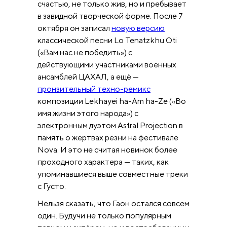
счастью, не только жив, но и пребывает
в завидной творческой форме. После 7
октября он записал
новую версию
классической песни Lo Tenatzkhu Oti
(«Вам нас не победить») с
действующими участниками военных
ансамблей ЦАХАЛ, а ещё —
пронзительный техно-ремикс
композиции Lekhayei ha-Am ha-Ze («Во
имя жизни этого народа») с
электронным дуэтом Astral Projection в
память о жертвах резни на фестивале
Nova. И это не считая новинок более
проходного характера — таких, как
упоминавшиеся выше совместные треки
с Густо.
Нельзя сказать, что Гаон остался совсем
один. Будучи не только популярным