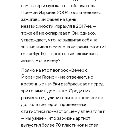
сам актёр и музыкант — обладатель
Премии Израиля 2004 года и человек,
зажигавший факел на День
независимости Израиля в 2017-м, —
тоже её не оспаривает. Он, однако,
утверждает, что не выдвигал себя на
звание живого символа «израильскости»
(«israeliyut») — просто так сложилась
жизнь. Но почему?
Прямо на этот вопрос «Вечер с
Йорамом Гаоном» не отвечает, но
косвенные намёки разбрасывает перед
зрителями в достатке. Среди них —
разумеется, удивительное творческое
долголетие героя: приведённая
статистика по-настоящему впечатляет
— мы узнаём, что за жизнь артист
выпустил более 70 пластинок и спел