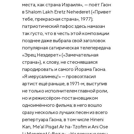
места, как страна Израиля», — поёт Гаон
в Shalom Lakh Eretz Nehederet («Привет
тебе, прекрасная страна», 1977);
патриотический пафос здесь намазан
так густо, что в честь этой композиции
позднее даже выбрала свой заголовок
популярная сатирическая телепередача
«Эрец Неэдерет» («Замечательная
страна»), к слову, не стеснявшаяся
пародировать и самого Йорама Гаона.
«Я иерусалимец!» — провозгласил
артист ещё раньше, в 1971-м, выступив
не только исполнителем главной роли,
но и режиссёром-постановщиком
одноимённого фильма; в него вошло
сразу несколько лучших песен из всего
репертуара Гаона, в том числе Hineni
Kan, Me’al Pisgat Ar ha-Tzofim и Ani Ose
Li Manginot («Вот я», «На вершине горы