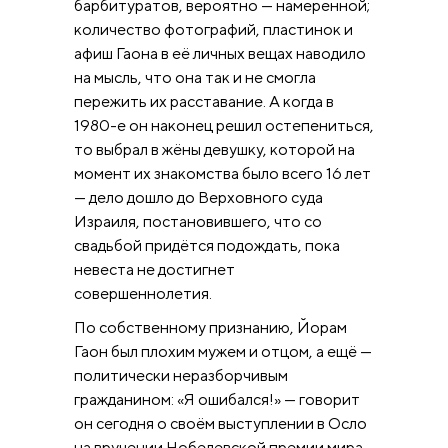
барбитуратов, вероятно — намеренной;
количество фотографий, пластинок и
афиш Гаона в её личных вещах наводило
на мысль, что она так и не смогла
пережить их расставание. А когда в
1980-е он наконец решил остепениться,
то выбрал в жёны девушку, которой на
момент их знакомства было всего 16 лет
— дело дошло до Верховного суда
Израиля, постановившего, что со
свадьбой придётся подождать, пока
невеста не достигнет
совершеннолетия.
По собственному признанию, Йорам
Гаон был плохим мужем и отцом, а ещё —
политически неразборчивым
гражданином: «Я ошибался!» — говорит
он сегодня о своём выступлении в Осло
на вручении Нобелевской премии мира