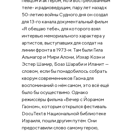
певцом и актёром, но и востребованным
теле- и радиоведущим, пару лет назад к
50-летию войны Судного дня он создал
для 13-го канала документальный фильм
«Я обещаю тебе», для которого взял
интервью мемориального характера у
артистов, выступавших для солдат на
линии фронта в 1973-м. Там были Гила
Альмагор и Мири Алони, Изхар Коэн и
Эстер Шамир, Боаз Шараби и Иланит —
словом, если бы понадобилось собрать
кворум современников Гаона для
воспоминаний о нём самом, это всё ещё
было бы осуществимо. Однако
режиссёры фильма «Вечер с Йорамом
Гаоном», которым открылся фестиваль
DocuText в Национальной библиотеке
Израиля, пошли другим путём. Они
предоставили слово самому герою,