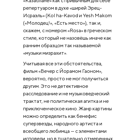
«Казаблане» как с привычным для себе
репертуаром в духе «ширей Эрец-
Исраэль» (Kol ha-Kavod и Yesh Makom
(«Молодец!», «Есть место»), так и,
скажем, с номером «Rosa» в греческом
стиле, который не назовёшь иначе как
ранним образцом так называемой
«музыки мизрахит».
Учитывая все эти обстоятельства,
фильм «Вечер с Йорамом Гаоном»,
вероятно, просто не мог получиться
другим. Это не детективное
расследование и не музыковедческий
трактат, не политическая агитка и не
приключенческое кино. Жанр картины
можно определить как бенефис
суперзвезды, народного артиста и
всеобщего любимца — с элементами
исповеди, но в тщательно отмеренных