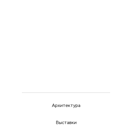
Парижа
ВЫСТАВКИ
ИРИНА МАК
22.5.26
Пора бить в набат
Архитектура
Выставки