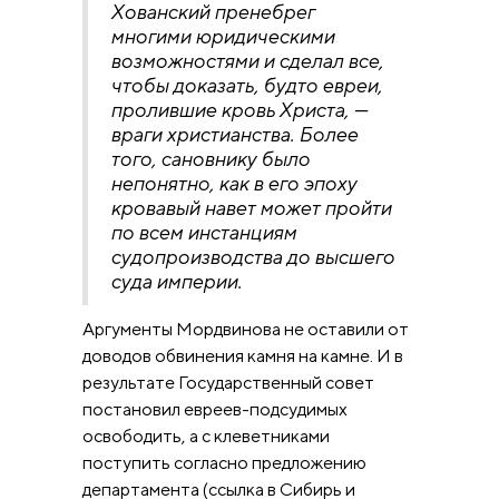
Хованский пренебрег
многими юридическими
возможностями и сделал все,
чтобы доказать, будто евреи,
пролившие кровь Христа, —
враги христианства. Более
того, сановнику было
непонятно, как в его эпоху
кровавый навет может пройти
по всем инстанциям
судопроизводства до высшего
суда империи.
Аргументы Мордвинова не оставили от
доводов обвинения камня на камне. И в
результате Государственный совет
постановил евреев-подсудимых
освободить, a с клеветниками
поступить согласно предложению
департамента (ссылка в Сибирь и