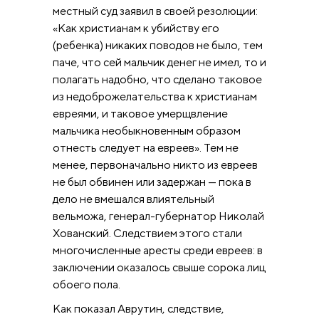
местный суд заявил в своей резолюции:
«Как христианам к убийству его
(ребенка) никаких поводов не было, тем
паче, что сей мальчик денег не имел, то и
полагать надобно, что сделано таковое
из недоброжелательства к христианам
евреями, и таковое умерщвление
мальчика необыкновенным образом
отнесть следует на евреев». Тем не
менее, первоначально никто из евреев
не был обвинен или задержан — пока в
дело не вмешался влиятельный
вельможа, генерал-губернатор Николай
Хованский. Следствием этого стали
многочисленные аресты среди евреев: в
заключении оказалось свыше сорока лиц
обоего пола.
Как показал Аврутин, следствие,