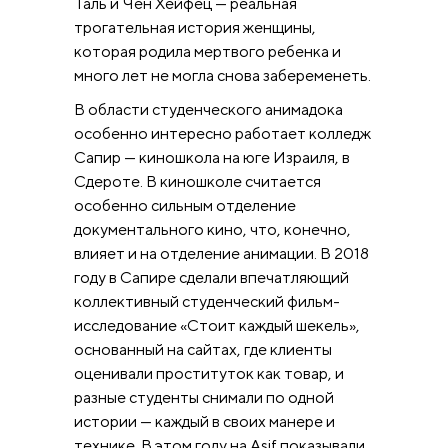
Таль и Чен Хейфец — реальная
трогательная история женщины,
которая родила мертвого ребенка и
много лет не могла снова забеременеть.
В области студенческого анимадока
особенно интересно работает колледж
Сапир — киношкола на юге Израиля, в
Сдероте. В киношколе считается
особенно сильным отделение
документального кино, что, конечно,
влияет и на отделение анимации. В 2018
году в Сапире сделали впечатляющий
коллективный студенческий фильм-
исследование «Стоит каждый шекель»,
основанный на сайтах, где клиенты
оценивали проституток как товар, и
разные студенты снимали по одной
истории — каждый в своих манере и
технике. В этом году на Asif показывали