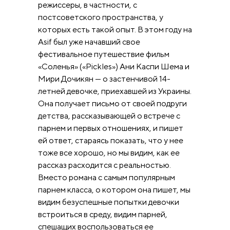
режиссеры, в частности, с
постсоветского пространства, у
которых есть такой опыт. В этом году на
Asif был уже начавший свое
фестивальное путешествие фильм
«Соленья» («Pickles») Ани Каспи Шема и
Мири Дочикян — о застенчивой 14-
летней девочке, приехавшей из Украины.
Она получает письмо от своей подруги
детства, рассказывающей о встрече с
парнем и первых отношениях, и пишет
ей ответ, стараясь показать, что у нее
тоже все хорошо, но мы видим, как ее
рассказ расходится с реальностью.
Вместо романа с самым популярным
парнем класса, о котором она пишет, мы
видим безуспешные попытки девочки
встроиться в среду, видим парней,
спешащих воспользоваться ее