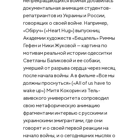
непрекращающихся войнах добавилась
документальная анимация студентов-
репатриантов из Украины и России,
говорящих о своей войне. Например,
«Обіруч» («Heart Hug») выпускниц
Академии художеств «Бецалель» Риммы
Гефен и Ники Жуковой — картина по
мотивам реальной истории одесситки
Светланы Баликовой и ее собаки,
умершей от разрыва сердца через месяц
после начала войны. А в фильме «Все мы
должны проснуться» («All of us have to
wake up») Митя Кокорин из Тель-
авивского университета сопроводил
свою метафорическую анимацию
фрагментами интервью с русскими и
украинскими эмигрантами, где они
говорят и о своей первой реакции на
начало войны, и о сегодняшних мыслях о