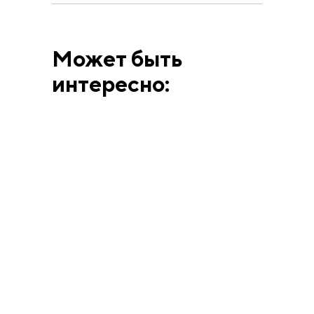
Может быть
интересно:
ВЫСТАВКИ
АННА МАТВЕЕВА
12.6.26
Человек, смешавший
искусство Берлина и
Парижа