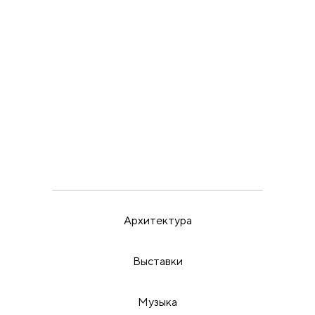
ВЫСТАВКИ
ИРИНА МАК
22.5.26
Пора бить в набат
Архитектура
Выставки
Музыка