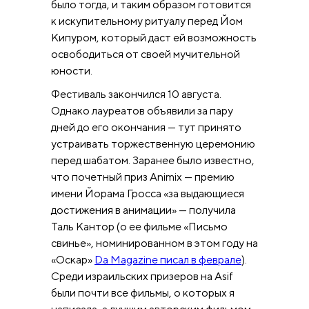
было тогда, и таким образом готовится
к искупительному ритуалу перед Йом
Кипуром, который даст ей возможность
освободиться от своей мучительной
юности.
Фестиваль закончился 10 августа.
Однако лауреатов объявили за пару
дней до его окончания — тут принято
устраивать торжественную церемонию
перед шабатом. Заранее было известно,
что почетный приз Animix — премию
имени Йорама Гросса «за выдающиеся
достижения в анимации» — получила
Таль Кантор (о ее фильме «Письмо
свинье», номинированном в этом году на
«Оскар»
Da Magazine писал в феврале
).
Среди израильских призеров на Asif
были почти все фильмы, о которых я