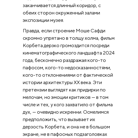
заканчивается длинный коридор, с
обеих сторон окруженный залами
экспозиции музея.
Правда, если строение Моше Сафди
скромно упрятано в толщу холма, фильм
Корбета дерзко громоздится посреди
кинематографического ландшафта 2024
года, бесконечно раздражая кого-то
пафосом, кого-то недосказанностями,
кого-то отклонениями от фактической
истории архитектуры XX века. Эти
претензии выглядят как придирки по
мелочам, но эмоции критиков — в том
числе и тех, у кого захватило от фильма
дух, — очевидно искренни. Осмелимся
предположить, что вызывает их
дерзость Корбета, и она не в большом
экране, не в пафосных подзаголовках