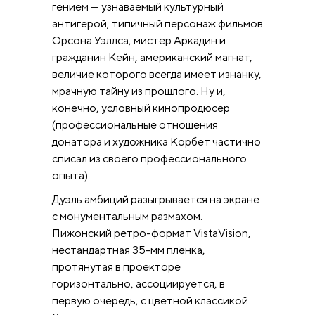
гением — узнаваемый культурный
антигерой, типичный персонаж фильмов
Орсона Уэллса, мистер Аркадин и
гражданин Кейн, американский магнат,
величие которого всегда имеет изнанку,
мрачную тайну из прошлого. Ну и,
конечно, условный кинопродюсер
(профессиональные отношения
донатора и художника Корбет частично
списал из своего профессионального
опыта).
Дуэль амбиций разыгрывается на экране
с монументальным размахом.
Пижонский ретро-формат VistaVision,
нестандартная 35-мм пленка,
протянутая в проекторе
горизонтально, ассоциируется, в
первую очередь, с цветной классикой