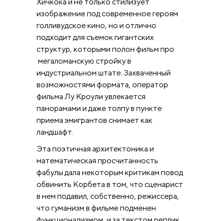
Хичкока и не только стилизует
изображение под современное героям
голливудское кино, но и отлично
подходит для съемок гигантских
структур, которыми полон фильм про
мегаломанскую стройку в
индустриальном штате. Захваченный
возможностями формата, оператор
фильма Лу Кроули увлекается
панорамами и даже толпу в пункте
приема эмигрантов снимает как
ландшафт.
Эта поэтичная архитектоника и
математическая просчитанность
фабулы дала некоторым критикам повод
обвинить Корбета в том, что сценарист
в нем подавил, собственно, режиссера,
что гуманизм в фильме подменен
функционализмом, и за текстом реплик