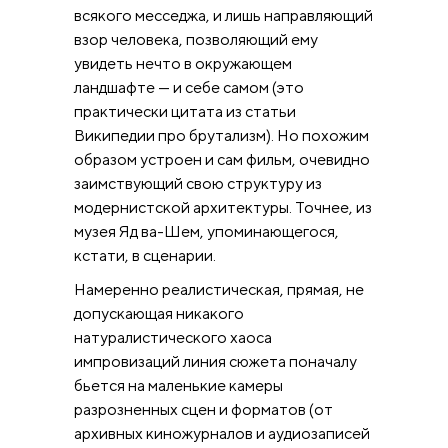
всякого месседжа, и лишь направляющий
взор человека, позволяющий ему
увидеть нечто в окружающем
ландшафте — и себе самом (это
практически цитата из статьи
Википедии про брутализм). Но похожим
образом устроен и сам фильм, очевидно
заимствующий свою структуру из
модернистской архитектуры. Точнее, из
музея Яд ва-Шем, упоминающегося,
кстати, в сценарии.
Намеренно реалистическая, прямая, не
допускающая никакого
натуралистического хаоса
импровизаций линия сюжета поначалу
бьется на маленькие камеры
разрозненных сцен и форматов (от
архивных киножурналов и аудиозаписей