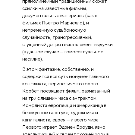
прямолинейный традиционный сюжет
ссылки на известные фильмы,
документальные материалы (как в
фильмах Пьетро Марчелло), и
непременную судьбоносную
случайность, трансгрессивный,
сгущенный до гротеска элемент выдумки
(в данном случае — гомосексуальное
насилие).
В этом фантазме, собственно, и
содержится вся суть монументального
конфликта, перипетиям которого
Корбет посвящает фильм, размазанный
на три с лишним часа с антрактом.
Конфликта европейца и американца в
безвкусном галстуке, художника и
капиталиста, еврея — и всего мира.
Первого играет Эдриен Броуди, явно
апеллирующий к своей похожей роли в