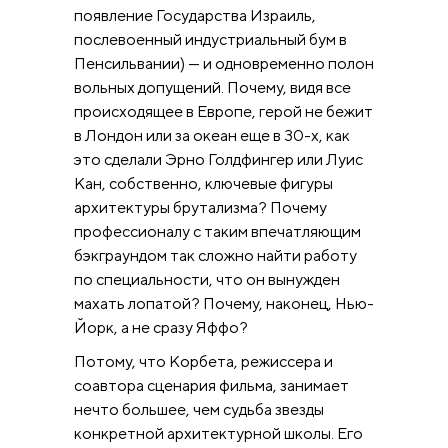
появление Государства Израиль,
послевоенный индустриальный бум в
Пенсильвании) — и одновременно полон
вольных допущений. Почему, видя все
происходящее в Европе, герой не бежит
в Лондон или за океан еще в 30-х, как
это сделали Эрно Голдфингер или Луис
Кан, собственно, ключевые фигуры
архитектуры брутализма? Почему
профессионалу с таким впечатляющим
бэкграундом так сложно найти работу
по специальности, что он вынужден
махать лопатой? Почему, наконец, Нью-
Йорк, а не сразу Яффо?
Потому, что Корбета, режиссера и
соавтора сценария фильма, занимает
нечто большее, чем судьба звезды
конкретной архитектурной школы. Его