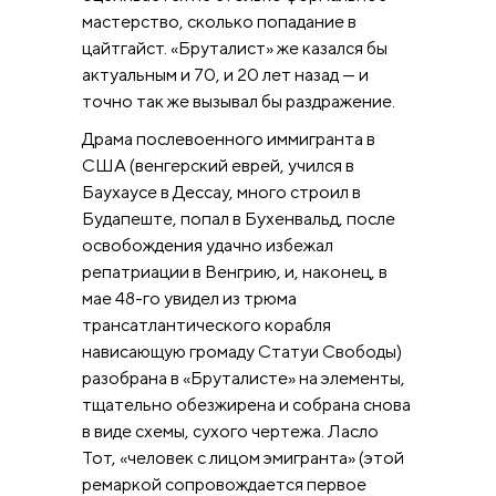
мастерство, сколько попадание в
цайтгайст. «Бруталист» же казался бы
актуальным и 70, и 20 лет назад — и
точно так же вызывал бы раздражение.
Драма послевоенного иммигранта в
США (венгерский еврей, учился в
Баухаусе в Дессау, много строил в
Будапеште, попал в Бухенвальд, после
освобождения удачно избежал
репатриации в Венгрию, и, наконец, в
мае 48-го увидел из трюма
трансатлантического корабля
нависающую громаду Статуи Свободы)
разобрана в «Бруталисте» на элементы,
тщательно обезжирена и собрана снова
в виде схемы, сухого чертежа. Ласло
Тот, «человек с лицом эмигранта» (этой
ремаркой сопровождается первое