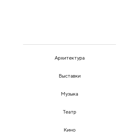
ВЫСТАВКИ
ИРИНА МАК
22.5.26
Пора бить в набат
Архитектура
Выставки
Музыка
Театр
Кино