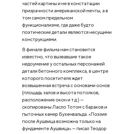
частей картины и не в констатации
призрачности американской мечты, а в
том самом предельном
функционализме, где даже будто
поэтические детали являются несущими
конструкциями.
В финале фильма нам становится
известно, что вызвавшие такое
недоумение у остальных персонажей
детали бетонного комплекса, в центре
которого посетителя ждет
возвышенная встреча с основами основ
(площадь залов и высота потолков,
расположение окон и т.д.) —
скопированы Ласло Тотом с бараков и
пыточных камер Бухенвальда. «Поэзия
после Аушвица возможна только на
фундаменте Аушвица» — писал Теодор