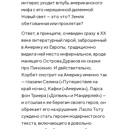
интерес уходит вглубь американского
мифа с его нерешенной дилеммой:
Новый свет — это что? Земля
обетованная или проклятая?
Ответ, в принципе, очевиден сразу: в XX
веке литературный герой, заброшенный
в Америку из Европы, традиционно
видел в ней место инфернальное, вроде
манящего Острова Дураков из сказки
про Пиноккио. И действительно,
Корбет смотрит на Америку именно так
— глазами Селина («Путешествие на
край ночи»), Кафки («Америка»), Ларса
фон Триера («Догвиль» и Мандерлей») —
и отсылая к ее берегам своего героя, он
обрекает его на крушение. Ласло Тоту
суждено стать героем модернистского
текста, включающего в довольно