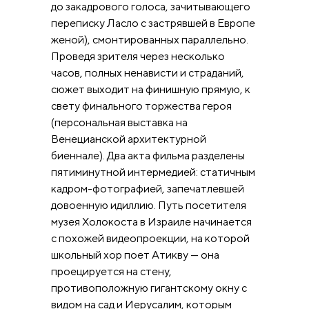
до закадрового голоса, зачитывающего
переписку Ласло с застрявшей в Европе
женой), смонтированных параллельно.
Проведя зрителя через несколько
часов, полных ненависти и страданий,
сюжет выходит на финишную прямую, к
свету финального торжества героя
(персональная выставка на
Венецианской архитектурной
биеннале). Два акта фильма разделены
пятиминутной интермедией: статичным
кадром-фотографией, запечатлевшей
довоенную идиллию. Путь посетителя
музея Холокоста в Израиле начинается
с похожей видеопроекции, на которой
школьный хор поет Атикву — она
проецируется на стену,
противоположную гигантскому окну с
видом на сад и Иерусалим, которым