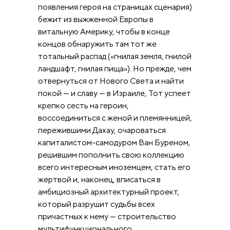
появления героя на страницах сценария)
бежит из выжженной Европы в
витальную Америку, чтобы в конце
концов обнаружить там тот же
тотальный распад («гнилая земля, гнилой
ландшафт, гнилая пища»). Но прежде, чем
отвернуться от Нового Света и найти
покой — и славу — в Израиле, Тот успеет
крепко сесть на героин,
воссоединиться с женой и племянницей,
пережившими Дахау, очароваться
капиталистом-самодуром Ван Буреном,
решившим пополнить свою коллекцию
всего интересным иноземцем, стать его
жертвой и, наконец, вписаться в
амбициозный архитектурный проект,
который разрушит судьбы всех
причастных к нему — строительство
мультифункционального