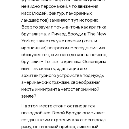
не видно персонажей, что движения
масс (людей, фактур, панорамных
ландшафтов) заменяют тут историю.
Все это звучит точь-в-точь как критика
брутализма, и Ричард Броуди в The New
Yorker, задается уже прямым (хоть и
ироничным) вопросом: месседж фильма
обскурентен, и из него до конца не ясно,
брутализм Тота это критика Освенцима
или, так сказать, адаптация его
архитектурного устройства под нужды
американских граждан, своеобразная
месть иммигранта негостеприимной
земле?
На этом месте стоит остановится
поподробнее. Герой Броуди описывает
созданные им строения как своего рода
раму, оптический прибор, лишенный