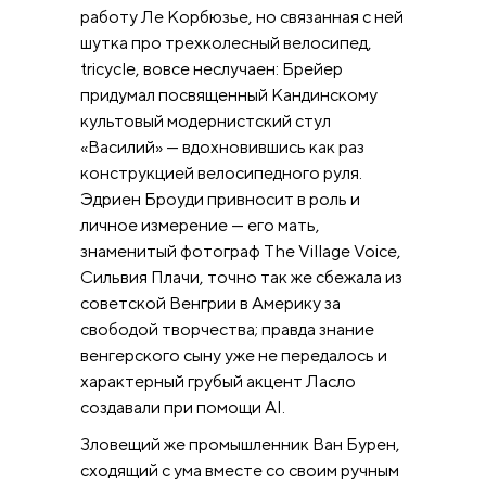
работу Ле Корбюзье, но связанная с ней
шутка про трехколесный велосипед,
tricycle, вовсе неслучаен: Брейер
придумал посвященный Кандинскому
культовый модернистский стул
«Василий» — вдохновившись как раз
конструкцией велосипедного руля.
Эдриен Броуди привносит в роль и
личное измерение — его мать,
знаменитый фотограф The Village Voice,
Сильвия Плачи, точно так же сбежала из
советской Венгрии в Америку за
свободой творчества; правда знание
венгерского сыну уже не передалось и
характерный грубый акцент Ласло
создавали при помощи AI.
Зловещий же промышленник Ван Бурен,
сходящий с ума вместе со своим ручным