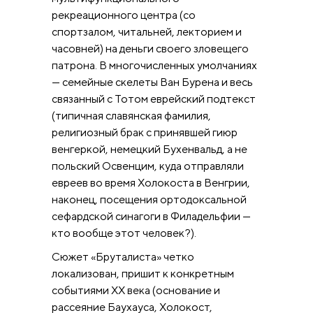
рекреационного центра (со
спортзалом, читальней, лекторием и
часовней) на деньги своего зловещего
патрона. В многочисленных умолчаниях
— семейные скелеты Ван Бурена и весь
связанный с Тотом еврейский подтекст
(типичная славянская фамилия,
религиозный брак с принявшей гиюр
венгеркой, немецкий Бухенвальд, а не
польский Освенцим, куда отправляли
евреев во время Холокоста в Венгрии,
наконец, посещения ортодоксальной
сефардской синагоги в Филадельфии —
кто вообще этот человек?).
Сюжет «Бруталиста» четко
локализован, пришит к конкретным
событиями XX века (основание и
рассеяние Баухауса, Холокост,