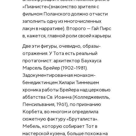
«Пианисте»(знакомство зрителя с
фильмом Поланского должно отчасти
заполнить одну из многочисленных
лакун в нарративе). Второго — Гай Пирс
в, кажется, главной роли своей карьеры.
Две эти фигуры, очевидно, образы-
отражения. У Тота есть реальный
протагонист: архитектор Баухауса
Марсель Брейер (1902–1981).
Задокументированная монахом-
бенедиктинцем Хилари Тиммешем
хроника работы Брейера над церковью
аббатства Св. Иоанна (Колледжевилль,
Пенсильвания, 1961), по признанию
Корбета, во многом и определила
сюжетную фактуру «Бруталиста».
Мебель, которую собирает Тот в
мастерской кузена, больше похожа на