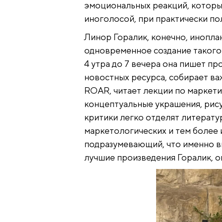
эмоциональных реакций, которым
иноголосой, при практически по
Линор Горалик, конечно, инопла
одновременное создание такого 
4 утра до 7 вечера она пишет пр
новостных ресурса, собирает в
ROAR, читает лекции по маркети
концептуальные украшения, рису
критики легко отделят литерату
маркетологических и тем более 
подразумевающий, что именно в
лучшие произведения Горалик, он