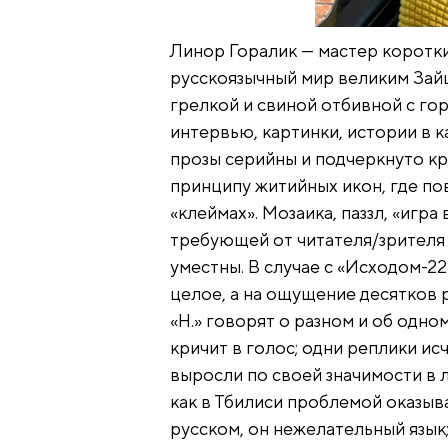
Линор Горалик — мастер коротки
русскоязычный мир великим Зай
грелкой и свиной отбивной с гор
интервью, картинки, истории в к
прозы серийны и подчеркнуто кр
принципу житийных икон, где п
«клеймах». Мозаика, паззл, «игра
требующей от читателя/зрителя 
уместны. В случае с «Исходом-2
целое, а на ощущение десятков 
«Н.» говорят о разном и об одном
кричит в голос; одни реплики ис
выросли по своей значимости в 
как в Тбилиси проблемой оказыв
русском, он нежелательный язык;