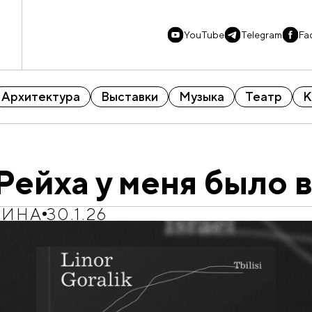
YouTube
Telegram
Fa
Архитектура
Выставки
Музыка
Театр
К
Рейха у меня было 
НИНА
30.1.26