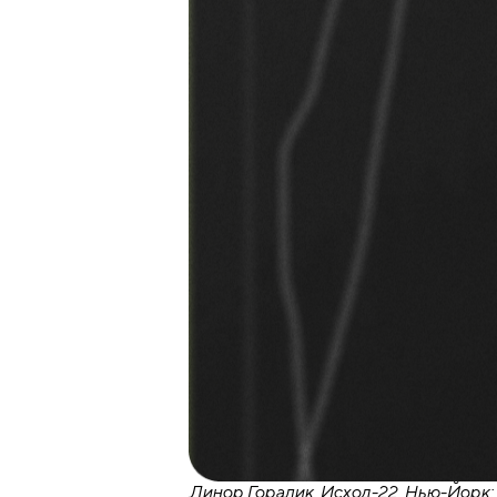
Линор Горалик. Исход-22. Нью-Йорк: 