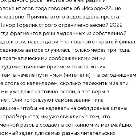
олоке итогов года говорить об «Исходе-22» не
о неверно. Причина этого водораздела проста —
Линор Горалик строго ограничено весной 2022
тогда фрагментов речи выдранных из собственной
надолго ли, навсегда ли — сплошной открытый финал
седников автора случилась только через три года.
ы прагматическими соображениями он ни
 художественным приемом текста: «они»
там, в начале пути; «мы» (читатели) — в сегодняшнем
не столько календарем, сколько пережитым за эти
 мы уже даже частично осели, а вот веры в
нет. Они используют самоназвания типа
хавшие», чтобы не надевать на себя драные штаны
нерал Чернота; мы уже свыклись с тем, что
еменной разрыв создает в сотканном из мельчайших
ромный задел для самых разных читательских