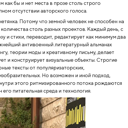
 как бы и нет места в прозе столь строго
лном отсутствии авторского голоса.
нетянка. Потому что земной человек не способен на
количества столь разных проектов. Каждый день, с
озу и стихи, переводит, редактирует как минимум два
ажнейший антивоенный литературный альманах
нгу, теории моды и креативному письму, делает
ет и конструирует визуальные объекты. Строгие
рные тексты от популяризаторских,
изобразительных. Но возможен и иной подход,
нутри этого ритмизированного потока рождаются
 его питательная среда и технология.