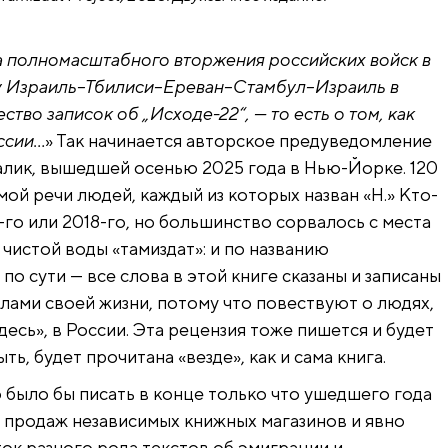
ла полномасштабного вторжения российских войск в
ту Израиль–Тбилиси–Ереван–Стамбул–Израиль в
тво записок об „Исходе-22“, — то есть о том, как
оссии…
» Так начинается авторское предуведомление
алик, вышедшей осенью 2025 года в Нью-Йорке. 120
ой речи людей, каждый из которых назван «Н.» Кто-
4-го или 2018-го, но большинство сорвалось с места
 чистой воды «тамиздат»: и по названию
и по сути — все слова в этой книге сказаны и записаны
делами своей жизни, потому что повествуют о людях,
десь», в России. Эта рецензия тоже пишется и будет
ть, будет прочитана «везде», как и сама книга.
о было бы писать в конце только что ушедшего года
ах продаж независимых книжных магазинов и явно
ок разного рода текстов об эмиграции и