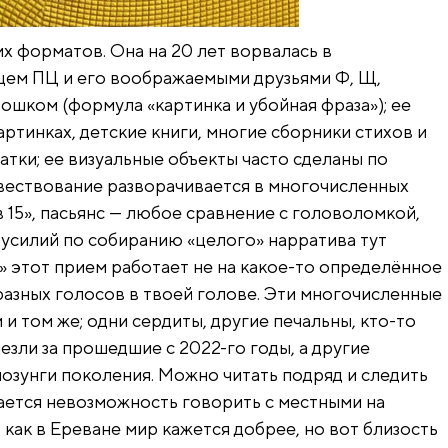
х форматов. Она на 20 лет ворвалась в
цем ПЦ и его воображаемыми друзьями Ф, Щ,
ошком (формула «картинка и убойная фраза»); ее
артинках, детские книги, многие сборники стихов и
атки; ее визуальные объекты часто сделаны по
овествование разворачивается в многочисленных
 в 15», пасьянс — любое сравнение с головоломкой,
усилий по собиранию «целого» нарратива тут
2» этот прием работает не на какое-то определённое
разных голосов в твоей голове. Эти многочисленные
 и том же; одни сердиты, другие печальны, кто-то
чезли за прошедшие с 2022-го годы, а другие
лозунги поколения. Можно читать подряд и следить
ается невозможность говорить с местными на
 как в Ереване мир кажется добрее, но вот близость