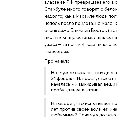
властей к РФ превращает его в о
Стамбуле много говорят о белой 
надолго; как в Израиле люди по
недель после прилета, но мало, к
очень даже Ближний Восток (и э
листать книгу, останавливаясь 
ужаса — за почти 4 года ничего н
«навсегда».
Про начало:
Н. с мужем сказали сыну двена
24 февраля Н. проснулась от 
началась!» и выкидывал вещи
пробуждение в жизни.
Н. говорит, что испытывает не
лет против своей воли начин
любимыми? Почему я должна 