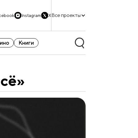
Все проекты
cebook
Instagram
X
ино
Книги
всё»