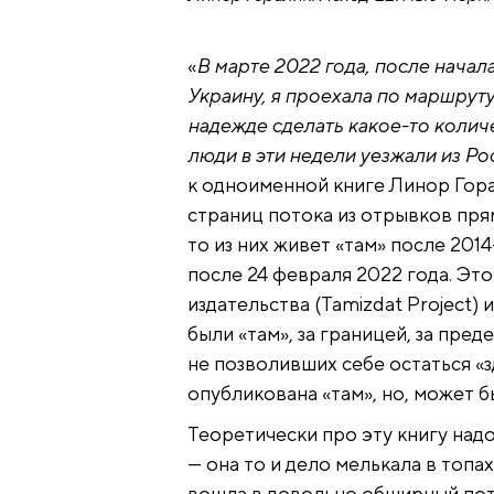
«
В марте 2022 года, после нача
Украину, я проехала по маршру
надежде сделать какое-то количес
люди в эти недели уезжали из Р
к одноименной книге Линор Гор
страниц потока из отрывков прям
то из них живет «там» после 201
после 24 февраля 2022 года. Это
издательства (Tamizdat Project) 
были «там», за границей, за пре
не позволивших себе остаться «з
опубликована «там», но, может бы
Теоретически про эту книгу над
— она то и дело мелькала в топ
вошла в довольно обширный пот