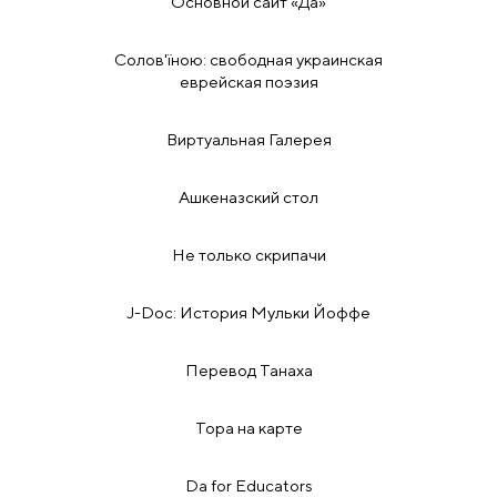
Основной сайт «Да»
Солов'їною: свободная украинская
еврейская поэзия
Виртуальная Галерея
Ашкеназский стол
Не только скрипачи
J-Doc: История Мульки Йоффе
Перевод Танаха
Тора на карте
Da for Educators