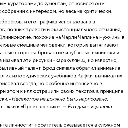
ным кураторами документам, относился он к
х собраний с интересом, но весьма критически.
абросков, и его графика использована в
ов, полных тревоги и экзистенциального отчаяния,
 Длинноногие, похожие на Чарли Чаплина мужчины в
головые смешные человечки, которые вытягивают
азные стороны, бровастые и зубастые выпивохи и
называл эти рисунки «каракулями», но известно,
о был явный талант. Брод сначала обратил внимание
ал их из юридических учебников Кафки, вынимал их
рисовал всегда, но особенно интенсивно в
. При этом к иллюстрациям своих текстов в принципе
ки. «
Насекомое не должно быть нарисовано
, —
 обложки к «Превращению». —
Его даже издалека
нта личности» посетитель оказывается в сложном