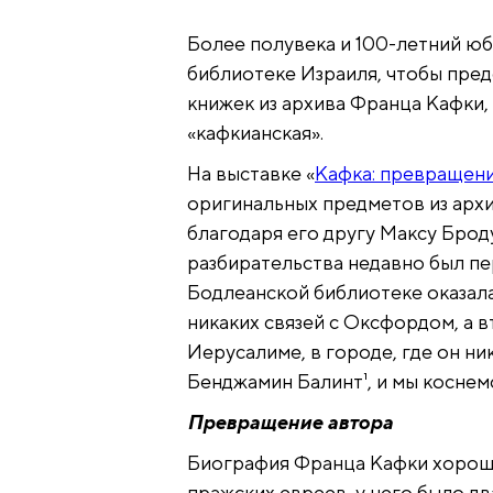
Более полувека и 100-летний ю
библиотеке Израиля, чтобы пред
книжек из архива Франца Кафки,
«кафкианская».
На выставке «
Кафка: превращени
оригинальных предметов из архи
благодаря его другу Максу Броду
разбирательства недавно был пер
Бодлеанской библиотеке оказала
никаких связей с Оксфордом, а в
Иерусалиме, в городе, где он ни
Бенджамин Балинт¹, и мы коснем
Превращение автора
Биография Франца Кафки хорошо 
пражских евреев, у него было дв