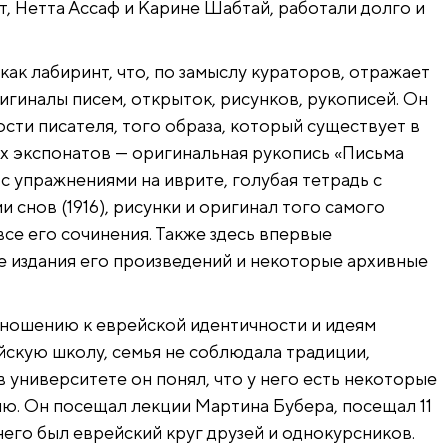
т, Нетта Ассаф и Карине Шабтай, работали долго и
как лабиринт, что, по замыслу кураторов, отражает
игиналы писем, открыток, рисунков, рукописей. Он
ти писателя, того образа, который существует в
х экспонатов — оригинальная рукопись «Письма
и с упражнениями на иврите, голубая тетрадь с
и снов (1916), рисунки и оригинал того самого
все его сочинения. Также здесь впервые
е издания его произведений и некоторые архивные
ношению к еврейской идентичности и идеям
ейскую школу, семья не соблюдала традиции,
 университете он понял, что у него есть некоторые
ю. Он посещал лекции Мартина Бубера, посещал 11
него был еврейский круг друзей и однокурсников.