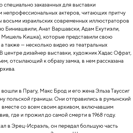
о специально заказанных для выставки
ем непрофессиональных актеров, читающих притчу
ты восьми израильских современных иллюстраторов
но Биниашвили, Анат Варшавски, Адам Екутиэли,
 Мишель Кишка), которые представили свою
а также — несколько видео из театральных
 В центре дизайнер выставки, художник Хадас Офрат,
ем, отсылающий к образу замка, в нем рассказана
рхива.
ы вошли в Прагу, Макс Брод и его жена Эльза Тауссиг
ону польской границы. Они отправились в румынский
— вместе со всем своим архивом, включавшим
ив, где и прожил до самой смерти в 1968 году.
ал в Эрец-Исраэль, он передал большую часть