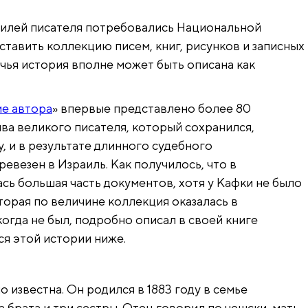
билей писателя потребовались Национальной
ставить коллекцию писем, книг, рисунков и записных
 чья история вполне может быть описана как
е автора
» впервые представлено более 80
ва великого писателя, который сохранился,
, и в результате длинного судебного
евезен в Израиль. Как получилось, что в
сь большая часть документов, хотя у Кафки не было
торая по величине коллекция оказалась в
когда не был, подробно описал в своей книге
ся этой истории ниже.
известна. Он родился в 1883 году в семье
а брата и три сестры. Отец говорил по чешски, мать