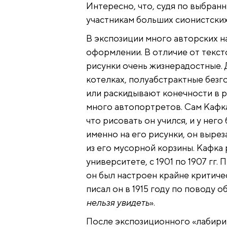
Интересно, что, судя по выбран
участникам больших сионистски
В экспозиции много авторских н
оформлении. В отличие от текст
рисунки очень жизнерадостные.
котелках, полуабстрактные без
или раскидывают конечности в р
много автопортретов. Сам Кафка 
что рисовать он учился, и у нег
именно на его рисунки, он вырез
из его мусорной корзины. Кафка 
университете, с 1901 по 1907 гг
он был настроен крайне критичес
писал он в 1915 году по поводу
нельзя увидеть
».
После экспозиционного «лабири