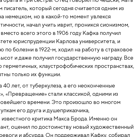
м писатель, который сегодня считается одним из
на немецком, но в какой-то момент увлекся
тичности, начал учить иврит, проникся сионизмом,
 вместо всего этого в 1906 году Кафка получил
ьтете юриспруденции Карлова университета, и
ю по болезни в 1922-м, ходил на работу в страховое
высот и даже получил государственную награду. Все
 о герметичных, клаустрофобических пространствах,
ятны только их функции.
 в 40 лет, от туберкулеза, а его неоконченные
», «Превращение» стали классикой, одними из
Новейшего времени. Это произошло во многом
пкам его друга и душеприказчика,
 известного критика Макса Брода. Именно он
лант, оценил по достоинству новый художественный
ревоги и абсурда. Он поддерживал Кафку, собирал