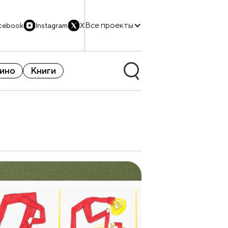
Все проекты
cebook
Instagram
X
ино
Книги