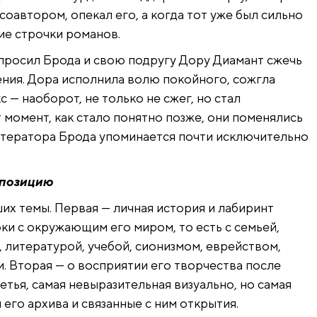
 соавтором, опекал его, а когда тот уже был сильно
ие строчки романов.
росил Брода и свою подругу Дору Диамант сжечь
ния. Дора исполнила волю покойного, сожгла
с — наоборот, не только не сжег, но стал
т момент, как стало понятно позже, они поменялись
литератора Брода упоминается почти исключительно
спозицию
ших темы. Первая — личная история и лабиринт
и с окружающим его миром, то есть с семьей,
, литературой, учебой, сионизмом, еврейством,
и. Вторая — о восприятии его творчества после
ретья, самая невыразительная визуально, но самая
 его архива и связанные с ним открытия.