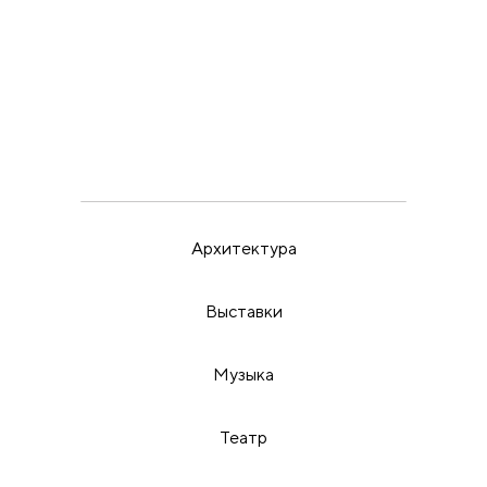
ВЫСТАВКИ
ИРИНА МАК
22.5.26
Пора бить в набат
Архитектура
Выставки
Музыка
Театр