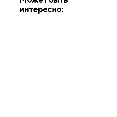
интересно:
ВЫСТАВКИ
АННА МАТВЕЕВА
12.6.26
Человек, смешавший
искусство Берлина и
Парижа