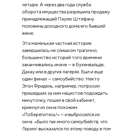
четыре. А через два года служба
оборота имущества разрешила продажу
принадлежащей Паулю Штефану
половины доходного дома его бывшей
жене.
Эта маленькая частная история
завершилась не слишком трагично,
большинство историй того времени
заканчивались иначе — в Бухенвальде,
Дахау или в других лагерях. Был и еще
один финал — самоубийство. Некто
Эгон Фридель, например, попросил
пришедших за ним нацистов подождать
минуточку, пошел в свой кабинет,
крикнул из окна похожим:
«Поберегитесь!» — и выбросился из
окна.
«Было так много самоубийств, что
Геринг высказался по этому поводу в том