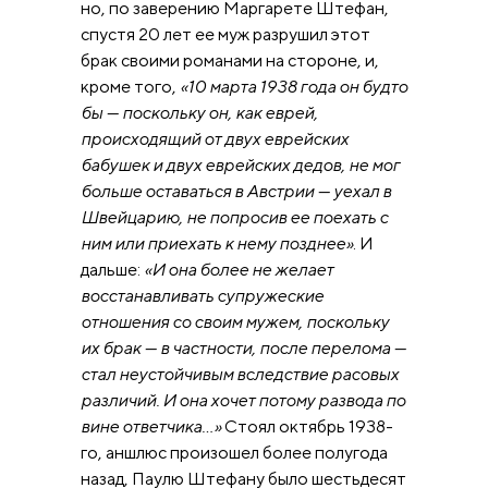
но, по заверению Маргарете Штефан,
спустя 20 лет ее муж разрушил этот
брак своими романами на стороне, и,
кроме того,
«10 марта 1938 года он будто
бы — поскольку он, как еврей,
происходящий от двух еврейских
бабушек и двух еврейских дедов, не мог
больше оставаться в Австрии — уехал в
Швейцарию, не попросив ее поехать с
ним или приехать к нему позднее»
. И
дальше:
«И она более не желает
восстанавливать супружеские
отношения со своим мужем, поскольку
их брак — в частности, после перелома —
стал неустойчивым вследствие расовых
различий. И она хочет потому развода по
вине ответчика…»
Стоял октябрь 1938-
го, аншлюс произошел более полугода
назад, Паулю Штефану было шестьдесят